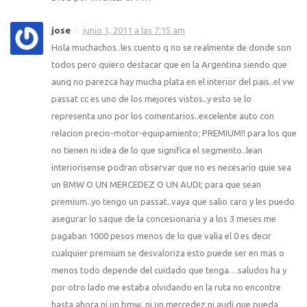
jose
junio 1, 2011 a las 7:15 am
Hola muchachos..les cuento q no se realmente de donde son
todos pero quiero destacar que en la Argentina siendo que
aunq no parezca hay mucha plata en el interior del pais..el vw
passat cc es uno de los mejores vistos..y esto se lo
representa uno por los comentarios..excelente auto con
relacion precio-motor-equipamiento; PREMIUM!! para los que
no tienen ni idea de lo que significa el segmento..lean
interiorisense podran observar que no es necesario quie sea
un BMW O UN MERCEDEZ O UN AUDI; para que sean
premium..yo tengo un passat..vaya que salio caro y les puedo
asegurar lo saque de la concesionaria y a los 3 meses me
pagaban 1000 pesos menos de lo que valia el 0 es decir
cualquier premium se desvaloriza esto puede ser en mas o
menos todo depende del cuidado que tenga…saludos ha y
por otro lado me estaba olvidando en la ruta no encontre
hasta ahora ni un bmw, ni un mercedez ni audi que pueda