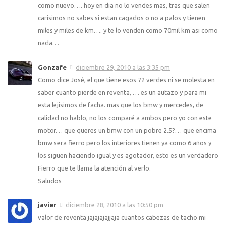
como nuevo…. hoy en dia no lo vendes mas, tras que salen
carisimos no sabes si estan cagados o no a palos y tienen
miles y miles de km…. y te lo venden como 70mil km asi como
nada…
Gonzafe
diciembre 29, 2010 a las 3:35 pm
Como dice José, el que tiene esos 72 verdes ni se molesta en
saber cuanto pierde en reventa, … es un autazo y para mi
esta lejisimos de facha. mas que los bmw y mercedes, de
calidad no hablo, no los comparé a ambos pero yo con este
motor… que queres un bmw con un pobre 2.5?… que encima
bmw sera fierro pero los interiores tienen ya como 6 años y
los siguen haciendo igual y es agotador, esto es un verdadero
Fierro que te llama la atención al verlo.
Saludos
javier
diciembre 28, 2010 a las 10:50 pm
valor de reventa jajajajajjaja cuantos cabezas de tacho mi