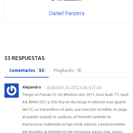
Daniel Panzera
53 RESPUESTAS
Comentarios
53
Pingbacks
0
Alejandro
diciembre 10, 2012 a las 4:37 am
Tengo un Passat CC V6 4Motion año 2011, tuve Audi TT, Audi
A4, BMW 325 i y 330, hoy en dia tengo 6 vehículo mas aparte
del CC, es maravilloso el auto, una reacción increíble, te pega
al asiento cuando lo aceleras, el frenado también te
impresiona, realmente un lujo total, interior y exteriormente
me encanta, la reventa no me preocupa, pesos mas, pesos