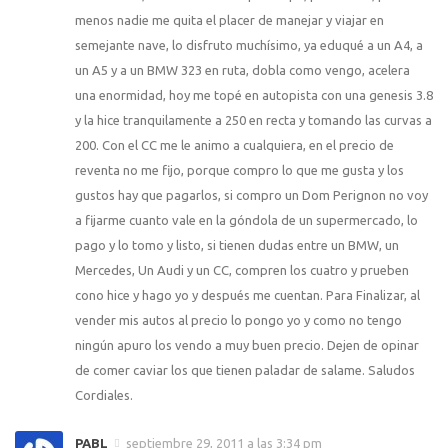
menos nadie me quita el placer de manejar y viajar en
semejante nave, lo disfruto muchísimo, ya eduqué a un A4, a
un A5 y a un BMW 323 en ruta, dobla como vengo, acelera
una enormidad, hoy me topé en autopista con una genesis 3.8
y la hice tranquilamente a 250 en recta y tomando las curvas a
200. Con el CC me le animo a cualquiera, en el precio de
reventa no me fijo, porque compro lo que me gusta y los
gustos hay que pagarlos, si compro un Dom Perignon no voy
a fijarme cuanto vale en la góndola de un supermercado, lo
pago y lo tomo y listo, si tienen dudas entre un BMW, un
Mercedes, Un Audi y un CC, compren los cuatro y prueben
cono hice y hago yo y después me cuentan. Para Finalizar, al
vender mis autos al precio lo pongo yo y como no tengo
ningún apuro los vendo a muy buen precio. Dejen de opinar
de comer caviar los que tienen paladar de salame. Saludos
Cordiales.
PABL
septiembre 29, 2011 a las 3:34 pm