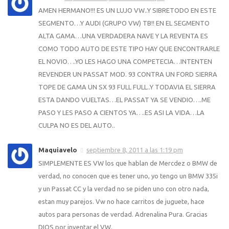
AMEN HERMANO!!! ES UN LUJO VW..Y SIBRETODO EN ESTE
SEGMENTO…Y AUDI (GRUPO VW) TB!! EN EL SEGMENTO
ALTA GAMA…UNA VERDADERA NAVE Y LA REVENTA ES
COMO TODO AUTO DE ESTE TIPO HAY QUE ENCONTRARLE
EL NOVIO….YO LES HAGO UNA COMPETECIA…INTENTEN
REVENDER UN PASSAT MOD. 93 CONTRA UN FORD SIERRA
TOPE DE GAMA UN SX 93 FULL FULL..Y TODAVIA EL SIERRA
ESTA DANDO VUELTAS…EL PASSAT YA SE VENDIO….ME
PASO Y LES PASO A CIENTOS YA….ES ASI LA VIDA…LA
CULPA NO ES DEL AUTO..
Maquiavelo
septiembre 8, 2011 a las 1:19 pm
SIMPLEMENTE ES VW los que hablan de Mercdez o BMW de
verdad, no conocen que es tener uno, yo tengo un BMW 335i
y un Passat CC y la verdad no se piden uno con otro nada,
estan muy parejos. Vw no hace carritos de juguete, hace
autos para personas de verdad. Adrenalina Pura. Gracias
DIOS por inventar el VW.