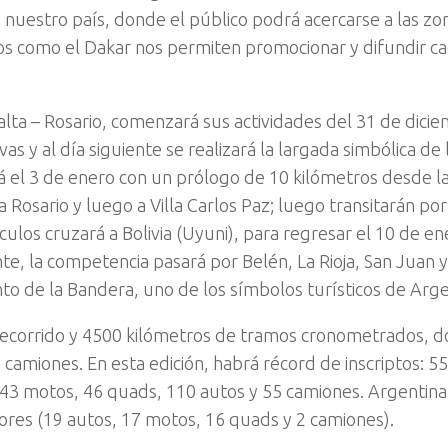
e nuestro país, donde el público podrá acercarse a las zo
los como el Dakar nos permiten promocionar y difundir ca
alta – Rosario, comenzará sus actividades del 31 de dicie
vas y al día siguiente se realizará la largada simbólica de 
 el 3 de enero con un prólogo de 10 kilómetros desde l
 a Rosario y luego a Villa Carlos Paz; luego transitarán p
los cruzará a Bolivia (Uyuni), para regresar el 10 de ene
te, la competencia pasará por Belén, La Rioja, San Juan y
to de la Bandera, uno de los símbolos turísticos de Arge
recorrido y 4500 kilómetros de tramos cronometrados, do
amiones. En esta edición, habrá récord de inscriptos: 5
43 motos, 46 quads, 110 autos y 55 camiones. Argentina 
dores (19 autos, 17 motos, 16 quads y 2 camiones).