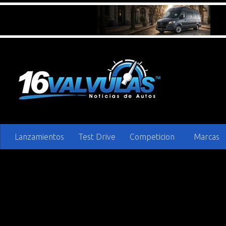
Saltar al contenido
Lanzamientos
Test Drive
Competicion
Marcas