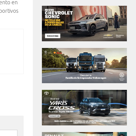
vento en
portivos