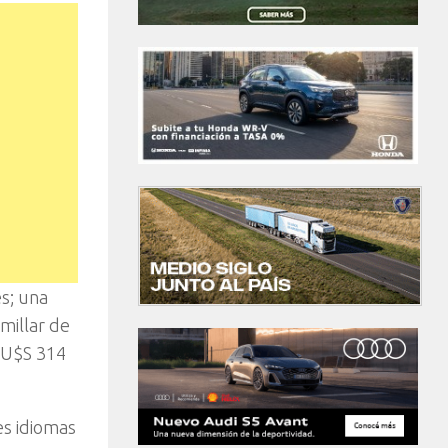
es; una
millar de
(U$S 314
es idiomas