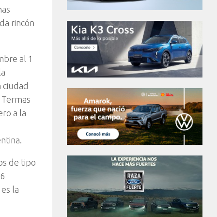
nas
da rincón
mbre al 1
la
a ciudad
or Termas
ro a la
ntina.
s de tipo
56
es la