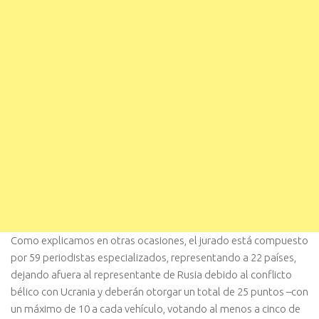
Como explicamos en otras ocasiones, el jurado está compuesto
por 59 periodistas especializados, representando a 22 países,
dejando afuera al representante de Rusia debido al conflicto
bélico con Ucrania y deberán otorgar un total de 25 puntos –con
un máximo de 10 a cada vehículo, votando al menos a cinco de