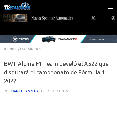
Saltar al contenido
ALPINE
/
FORMULA 1
BWT Alpine F1 Team develó el A522 que
disputará el campeonato de Fórmula 1
2022
POR
DANIEL PANZERA
·
FEBRERO 23, 2022