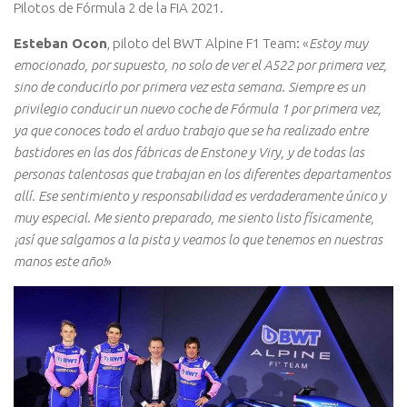
Pilotos de Fórmula 2 de la FIA 2021.
Esteban Ocon
, piloto del BWT Alpine F1 Team: «
Estoy muy
emocionado, por supuesto, no solo de ver el A522 por primera vez,
sino de conducirlo por primera vez esta semana. Siempre es un
privilegio conducir un nuevo coche de Fórmula 1 por primera vez,
ya que conoces todo el arduo trabajo que se ha realizado entre
bastidores en las dos fábricas de Enstone y Viry, y de todas las
personas talentosas que trabajan en los diferentes departamentos
allí. Ese sentimiento y responsabilidad es verdaderamente único y
muy especial. Me siento preparado, me siento listo físicamente,
¡así que salgamos a la pista y veamos lo que tenemos en nuestras
manos este año!
»