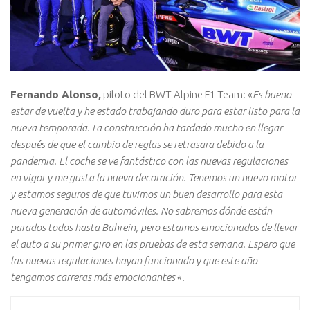
Fernando Alonso,
piloto del BWT Alpine F1 Team: «
Es bueno
estar de vuelta y he estado trabajando duro para estar listo para la
nueva temporada. La construcción ha tardado mucho en llegar
después de que el cambio de reglas se retrasara debido a la
pandemia. El coche se ve fantástico con las nuevas regulaciones
en vigor y me gusta la nueva decoración. Tenemos un nuevo motor
y estamos seguros de que tuvimos un buen desarrollo para esta
nueva generación de automóviles. No sabremos dónde están
parados todos hasta Bahrein, pero estamos emocionados de llevar
el auto a su primer giro en las pruebas de esta semana. Espero que
las nuevas regulaciones hayan funcionado y que este año
tengamos carreras más emocionantes
«.