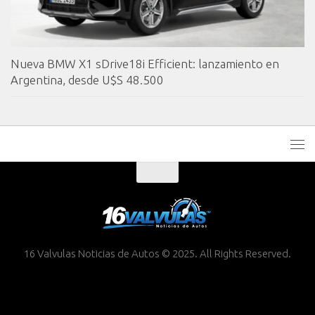
Nueva BMW X1 sDrive18i Efficient: lanzamiento en
Argentina, desde U$S 48.500
16 Valvulas Noticias de Autos © 2025. All Rights Reserved.