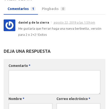
Comentarios
1
Pingbacks
0
daniel g de la sierra
agosto 22, 2019 a las 1:59 pm
Me gustaría que Ferrari haga una nueva berlinetta , versión
para 2 o 2+2 ! Exitos
DEJA UNA RESPUESTA
Comentario
*
Nombre
*
Correo electrónico
*