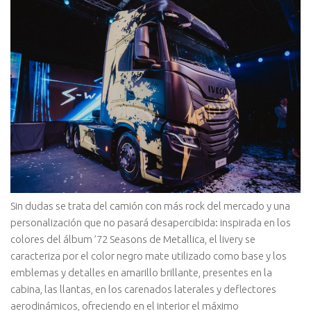
Sin dudas se trata del camión con más rock del mercado y una
personalización que no pasará desapercibida: inspirada en los
colores del álbum ’72 Seasons de Metallica, el livery se
caracteriza por el color negro mate utilizado como base y los
emblemas y detalles en amarillo brillante, presentes en la
cabina, las llantas, en los carenados laterales y deflectores
aerodinámicos, ofreciendo en el interior el máximo