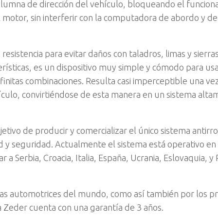
columna de dirección del vehículo, bloqueando el funcio
l motor, sin interferir con la computadora de abordo y d
sistencia para evitar daños con taladros, limas y sierr
terísticas, es un dispositivo muy simple y cómodo para us
nfinitas combinaciones. Resulta casi imperceptible una ve
hículo, convirtiéndose de esta manera en un sistema alt
tivo de producir y comercializar el único sistema antirr
ad y seguridad. Actualmente el sistema está operativo e
 Serbia, Croacia, Italia, España, Ucrania, Eslovaquia, y 
s automotrices del mundo, como así también por los pr
Zeder cuenta con una garantía de 3 años.