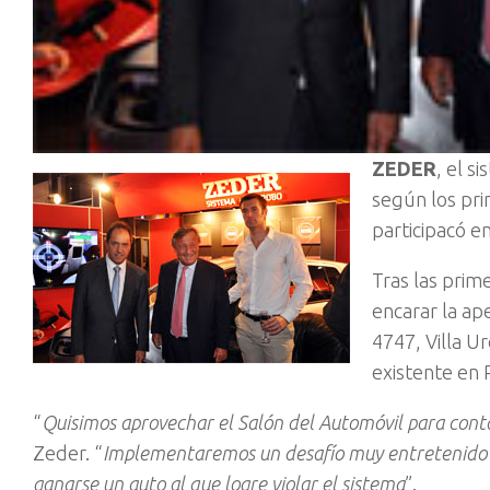
ZEDER
, el s
según los pri
participacó e
Tras las prim
encarar la ap
4747, Villa U
existente en
“
Quisimos aprovechar el Salón del Automóvil para cont
Zeder. “
Implementaremos un desafío muy entretenido par
ganarse un auto al que logre violar el sistema
”.