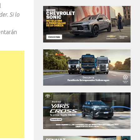
l
er. Si lo
entarán