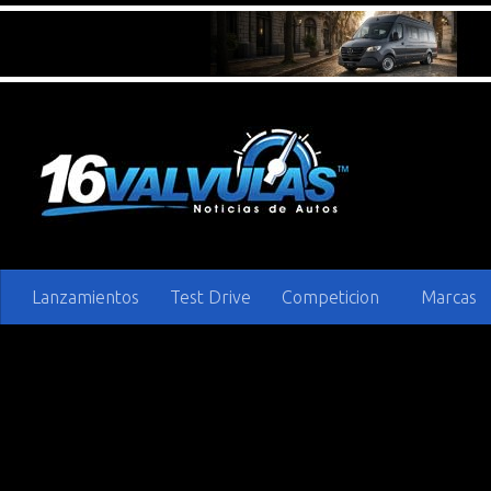
Saltar al contenido
Lanzamientos
Test Drive
Competicion
Marcas