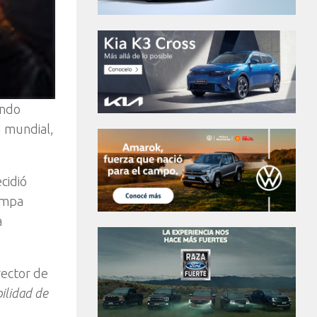
undo
d mundial,
cidió
Pampa
a
rector de
ilidad de