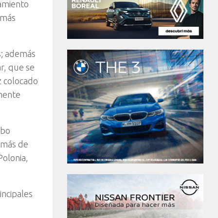
namiento
emás
as; además
ar, que se
z colocado
amente
obo
n más de
Polonia,
incipales