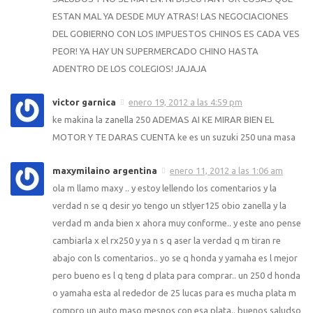
ESTAN MAL YA DESDE MUY ATRAS! LAS NEGOCIACIONES
DEL GOBIERNO CON LOS IMPUESTOS CHINOS ES CADA VES
PEOR! YA HAY UN SUPERMERCADO CHINO HASTA
ADENTRO DE LOS COLEGIOS! JAJAJA
victor garnica
enero 19, 2012 a las 4:59 pm
ke makina la zanella 250 ADEMAS AI KE MIRAR BIEN EL
MOTOR Y TE DARAS CUENTA ke es un suzuki 250 una masa
maxymilaino argentina
enero 11, 2012 a las 1:06 am
ola m llamo maxy .. y estoy lellendo los comentarios y la
verdad n se q desir yo tengo un stlyer125 obio zanella y la
verdad m anda bien x ahora muy conforme.. y este ano pense
cambiarla x el rx250 y ya n s q aser la verdad q m tiran re
abajo con ls comentarios.. yo se q honda y yamaha es l mejor
pero bueno es l q teng d plata para comprar.. un 250 d honda
o yamaha esta al rededor de 25 lucas para es mucha plata m
compro un auto maso mesnos con esa plata.. buenos saludso