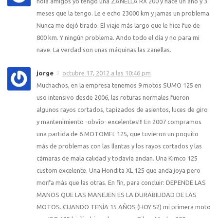
hola amigos yo tengo una ZANELLA RX 200 y hace un año y 3
meses que la tengo. Le e echo 23000 km y jamas un problema.
Nunca me dejó tirado. El viaje más largo que le hice fue de
800 km. Y ningún problema. Ando todo el día y no para mi
nave. La verdad son unas máquinas las zanellas.
jorge
octubre 17, 2012 a las 10:46 pm
Muchachos, en la empresa tenemos 9 motos SUMO 125 en
uso intensivo desde 2006, las roturas normales fueron
algunos rayos cortados, tapizados de asientos, luces de giro
y mantenimiento -obvio- excelentes!!! En 2007 compramos
una partida de 6 MOTOMEL 125, que tuvieron un poquito
más de problemas con las llantas y los rayos cortados y las
cámaras de mala calidad y todavía andan. Una Kimco 125
custom excelente. Una Hondita XL 125 que anda joya pero
morfa más que las otras. En fin, para concluir: DEPENDE LAS
MANOS QUE LAS MANEJEN ES LA DURABILIDAD DE LAS
MOTOS. CUANDO TENÍA 15 AÑOS (HOY 52) mi primera moto