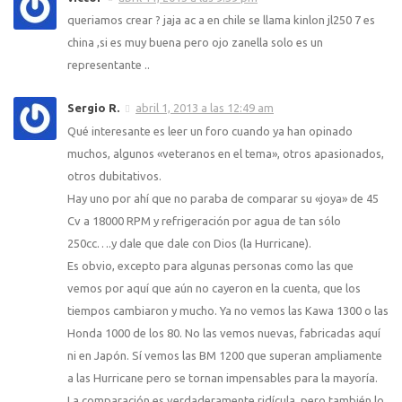
queriamos crear ? jaja ac a en chile se llama kinlon jl250 7 es
china ,si es muy buena pero ojo zanella solo es un
representante ..
Sergio R.
abril 1, 2013 a las 12:49 am
Qué interesante es leer un foro cuando ya han opinado
muchos, algunos «veteranos en el tema», otros apasionados,
otros dubitativos.
Hay uno por ahí que no paraba de comparar su «joya» de 45
Cv a 18000 RPM y refrigeración por agua de tan sólo
250cc….y dale que dale con Dios (la Hurricane).
Es obvio, excepto para algunas personas como las que
vemos por aquí que aún no cayeron en la cuenta, que los
tiempos cambiaron y mucho. Ya no vemos las Kawa 1300 o las
Honda 1000 de los 80. No las vemos nuevas, fabricadas aquí
ni en Japón. Sí vemos las BM 1200 que superan ampliamente
a las Hurricane pero se tornan impensables para la mayoría.
La comparación es verdaderamente ridícula, pero también lo