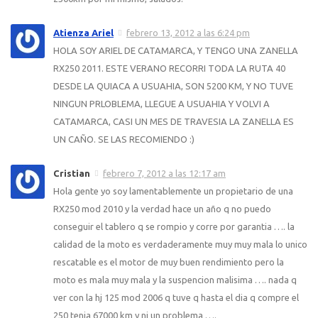
Atienza Ariel
febrero 13, 2012 a las 6:24 pm
HOLA SOY ARIEL DE CATAMARCA, Y TENGO UNA ZANELLA
RX250 2011. ESTE VERANO RECORRI TODA LA RUTA 40
DESDE LA QUIACA A USUAHIA, SON 5200 KM, Y NO TUVE
NINGUN PRLOBLEMA, LLEGUE A USUAHIA Y VOLVI A
CATAMARCA, CASI UN MES DE TRAVESIA LA ZANELLA ES
UN CAÑO. SE LAS RECOMIENDO :)
Cristian
febrero 7, 2012 a las 12:17 am
Hola gente yo soy lamentablemente un propietario de una
RX250 mod 2010 y la verdad hace un año q no puedo
conseguir el tablero q se rompio y corre por garantia …. la
calidad de la moto es verdaderamente muy muy mala lo unico
rescatable es el motor de muy buen rendimiento pero la
moto es mala muy mala y la suspencion malisima …. nada q
ver con la hj 125 mod 2006 q tuve q hasta el dia q compre el
250 tenia 67000 km y ni un problema ….