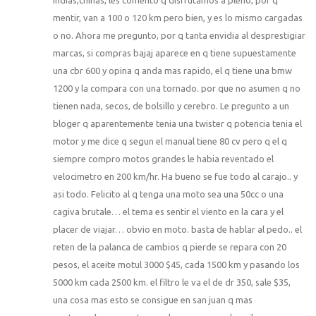
mentir, van a 100 o 120 km pero bien, y es lo mismo cargadas
o no. Ahora me pregunto, por q tanta envidia al desprestigiar
marcas, si compras bajaj aparece en q tiene supuestamente
una cbr 600 y opina q anda mas rapido, el q tiene una bmw
1200 y la compara con una tornado. por que no asumen q no
tienen nada, secos, de bolsillo y cerebro. Le pregunto a un
bloger q aparentemente tenia una twister q potencia tenia el
motor y me dice q segun el manual tiene 80 cv pero q el q
siempre compro motos grandes le habia reventado el
velocimetro en 200 km/hr. Ha bueno se fue todo al carajo.. y
asi todo. Felicito al q tenga una moto sea una 50cc o una
cagiva brutale… el tema es sentir el viento en la cara y el
placer de viajar… obvio en moto. basta de hablar al pedo.. el
reten de la palanca de cambios q pierde se repara con 20
pesos, el aceite motul 3000 $45, cada 1500 km y pasando los
5000 km cada 2500 km. el filtro le va el de dr 350, sale $35,
una cosa mas esto se consigue en san juan q mas