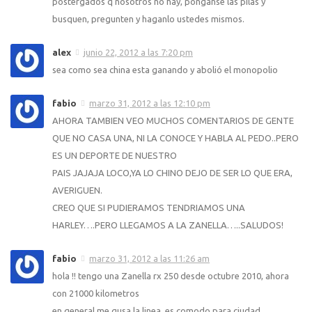
postergados q nosotros no hay, ponganse las pilas y
busquen, pregunten y haganlo ustedes mismos.
alex
junio 22, 2012 a las 7:20 pm
sea como sea china esta ganando y abolió el monopolio
fabio
marzo 31, 2012 a las 12:10 pm
AHORA TAMBIEN VEO MUCHOS COMENTARIOS DE GENTE
QUE NO CASA UNA, NI LA CONOCE Y HABLA AL PEDO..PERO
ES UN DEPORTE DE NUESTRO
PAIS JAJAJA LOCO,YA LO CHINO DEJO DE SER LO QUE ERA,
AVERIGUEN.
CREO QUE SI PUDIERAMOS TENDRIAMOS UNA
HARLEY….PERO LLEGAMOS A LA ZANELLA…..SALUDOS!
fabio
marzo 31, 2012 a las 11:26 am
hola !! tengo una Zanella rx 250 desde octubre 2010, ahora
con 21000 kilometros
en general me gusa la linea, es comodo para ciudad