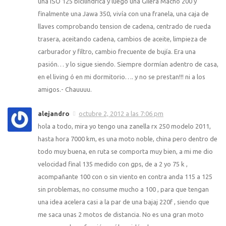
una ISO 125 bicilindrica y luego una Gilera Macho 200 y
finalmente una Jawa 350, vivía con una franela, una caja de
llaves comprobando tension de cadena, centrado de rueda
trasera, aceitando cadena, cambios de aceite, limpieza de
carburador y filtro, cambio frecuente de bujía. Era una
pasión… y lo sigue siendo. Siempre dormían adentro de casa,
en el living ó en mi dormitorio…. y no se prestan!!! ni a los
amigos.- Chauuuu.
alejandro
octubre 2, 2012 a las 7:06 pm
hola a todo, mira yo tengo una zanella rx 250 modelo 2011,
hasta hora 7000 km, es una moto noble, china pero dentro de
todo muy buena, en ruta se comporta muy bien, a mi me dio
velocidad final 135 medido con gps, de a 2 yo 75 k ,
acompañante 100 con o sin viento en contra anda 115 a 125
sin problemas, no consume mucho a 100 , para que tengan
una idea acelera casi a la par de una bajaj 220f , siendo que
me saca unas 2 motos de distancia. No es una gran moto