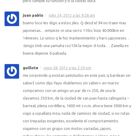
pero cumple su función y sí la cuidás dura.
juan pablo
julio 24, 2012 a las 9:28 am
bueno loco les digo a estos jiles. Q desd el 94 no traen mas
japonesas. . .empeze cn una cerro 110cc hize 40.000km en
14meses. Lo unico q le hiz mantenimiento y haro japoneses. .
.tengo tmb una yamaha rxz136 la mejor d toda. . . Zanella es
buena dejense d pabada.
guillote
junio 28, 2012 a las 2:20 pm
me sorprende q existan pelotudos en este pais q bardean sin
saber{ como dijo Yayo «hablemos sin saber». en marzo
compramos con un amigo un par de rx 250, de una le
clavamos 250 km, de la ciudad de san juan hasta calingasta –
barreal, plena cordillera, 1600 mt s.n.m, ahora tiene 3000 km y
viajo a uspallata mza, nada de caminos de ciudad, si no rutas
con trepadas exigentes, excelente el comportamiento.
viajamos con un grupo con motos variadas, japon,
indias,chinas, les comento q disfrutamos a pleno, por q