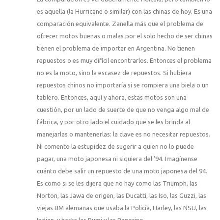
es aquella (la Hurricane o similar) con las chinas de hoy. Es una
comparación equivalente. Zanella más que el problema de
ofrecer motos buenas o malas por el solo hecho de ser chinas
tienen el problema de importar en Argentina. No tienen
repuestos o es muy difícil encontrarlos. Entonces el problema
no es la moto, sino la escasez de repuestos. Si hubiera
repuestos chinos no importaría si se rompiera una biela o un
tablero. Entonces, aquí y ahora, estas motos son una
cuestión, por un lado de suerte de que no venga algo mal de
fábrica, y por otro lado el cuidado que se les brinda al
manejarlas o mantenerlas: la clave es no necesitar repuestos.
Ni comento la estupidez de sugerir a quien no lo puede
pagar, una moto japonesa ni siquiera del ’94. Imagínense
cuánto debe salir un repuesto de una moto japonesa del 94.
Es como si se les dijera que no hay como las Triumph, las
Norton, las Jawa de origen, las Ducatti, las Iso, las Guzzi, las
viejas BM alemanas que usaba la Policía, Harley, las NSU, las
Indian, y hasta las Rumi y las Paperino….