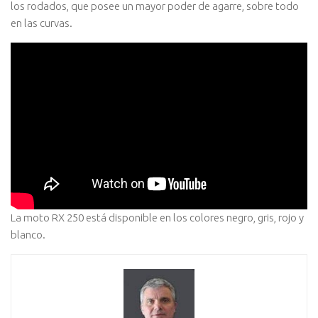
los rodados, que posee un mayor poder de agarre, sobre todo
en las curvas.
La moto RX 250 está disponible en los colores negro, gris, rojo y
blanco.