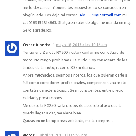
me lo descarga.. Y bueno los repuestos no se consiguen en
ningún lado. Les dejo mi correo.
Ale55_18@hotmail.com
mi
cel 0385154814863. Sí alguien sabe de algo me manda un msj.
Se lo agradesco.
Oscar Alberto
mayo 18, 2013 a las 10:16 am
Tengo una Zanella RX200 y estoy conforme con el tipo de
moto. No tengo problemas. La cuido. Soy consciente de los
limites de la moto, recorro 80 km diarios.
Ahora muchachos, seamos sinceros, los que quieran darle a
full como corredores profesionales, comprensen una moto
con tales caracteristicas… Sean conscientes, entre precio,
calidad y prestaciones…
Me gusto la RX250, ya la probé, de acuerdo al uso que le
puedo llegar a dar, me viene bien…
Quizas en un tiempo mas adelante, me la compre…
victor
abril 11, 2013 a las 9:59 pm