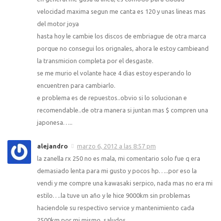
velocidad maxima segun me canta es 120 y unas lineas mas
del motor joya
hasta hoy le cambie los discos de embriague de otra marca
porque no consegui los orignales, ahora le estoy cambieand
la transmicion completa por el desgaste.
se me murio el volante hace 4 dias estoy esperando lo
encuentren para cambiarlo.
e problema es de repuestos..obvio si lo solucionan e
recomendable..de otra manera si juntan mas $ compren una
japonesa…..
alejandro
marzo 6, 2012 a las 8:57 pm
la zanella rx 250 no es mala, mi comentario solo fue q era
demasiado lenta para mi gusto y pocos hp…..por eso la
vendi y me compre una kawasaki serpico, nada mas no era mi
estilo….la tuve un año y le hice 9000km sin problemas
haciendole su respectivo service y mantenimiento cada
2500km por mi mismo, saludos.