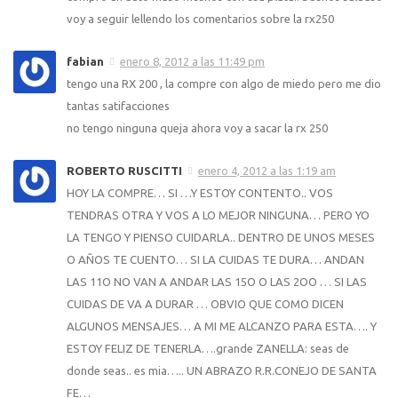
voy a seguir lellendo los comentarios sobre la rx250
fabian
enero 8, 2012 a las 11:49 pm
tengo una RX 200 , la compre con algo de miedo pero me dio
tantas satifacciones
no tengo ninguna queja ahora voy a sacar la rx 250
ROBERTO RUSCITTI
enero 4, 2012 a las 1:19 am
HOY LA COMPRE… SI …Y ESTOY CONTENTO.. VOS
TENDRAS OTRA Y VOS A LO MEJOR NINGUNA… PERO YO
LA TENGO Y PIENSO CUIDARLA.. DENTRO DE UNOS MESES
O AÑOS TE CUENTO… SI LA CUIDAS TE DURA… ANDAN
LAS 11O NO VAN A ANDAR LAS 15O O LAS 2OO … SI LAS
CUIDAS DE VA A DURAR … OBVIO QUE COMO DICEN
ALGUNOS MENSAJES… A MI ME ALCANZO PARA ESTA…. Y
ESTOY FELIZ DE TENERLA….grande ZANELLA: seas de
donde seas.. es mia….. UN ABRAZO R.R.CONEJO DE SANTA
FE…