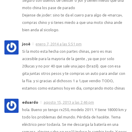
Seguro son dueños de twister o ybr y tienen miedo que una
moto china los pase de parado
Dejense de joder: sino te da el cuero para algo de «marca»,
compras chino y si tenes miedo a que una moto china ande
bien anda al sicologo.
josè
enero 7, 2014 a las 5:51 pm
Si la moto esta hecha con partes chinas, pero es mas
accesible para la mayoria de la gente , ya que por solo
20lucas y no por 40 que sale una japo (brazil). que con esa
gita juntas otros pesos y te compras un auto para andar con
la flia. y si gracias al dichosos 1 a 1,que vendio TODO,
estamos como estamos hoy en dia, comprando moto chinas
eduardo
agosto 15, 2013 a las 2:46 pm
hola. Bueno yo tengo rx250, modelo 2011. Y tiene 18000 km y
todo los problemas del mundo. Pérdida de hacéite. Tema
eléctrico peor todavía. Se me descarga la batería en una
semana, alguien sabe xq eso?? Incluso le cambie todo. Y peor