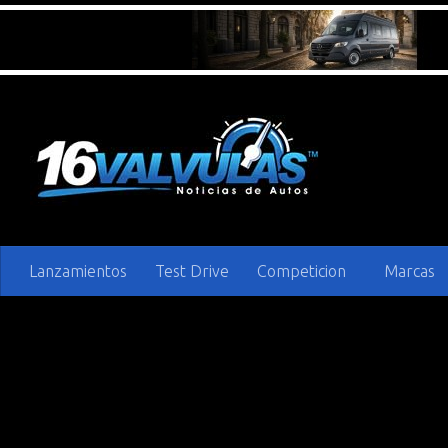
Saltar al contenido
Lanzamientos
Test Drive
Competicion
Marcas