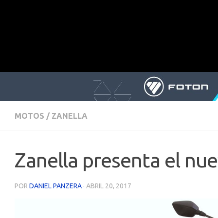
MOTOS
/
ZANELLA
Zanella presenta el nu
POR
DANIEL PANZERA
·
ABRIL 20, 2017