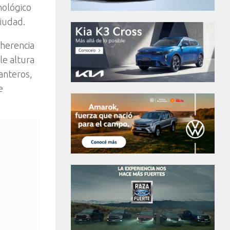
nológico
ciudad.
herencia
le altura
lanteros,
e