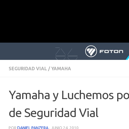
SEGURIDAD VIAL
/
YAMAHA
Yamaha y Luchemos por 
de Seguridad Vial
POR
DANIEL PANZERA
·
JUNIO 24, 2010