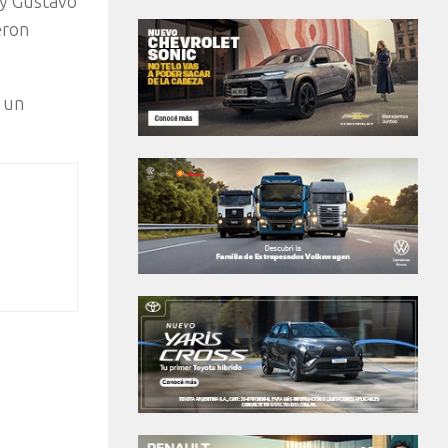
 y Gustavo
eron
 un