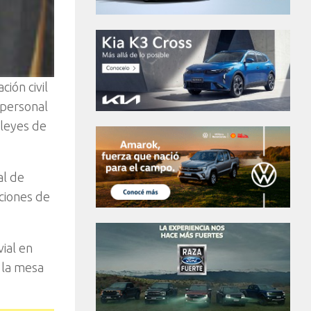
ión civil
 personal
 leyes de
al de
ciones de
vial en
 la mesa