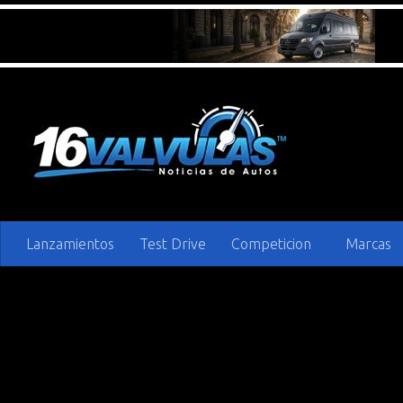
Saltar al contenido
Lanzamientos
Test Drive
Competicion
Marcas