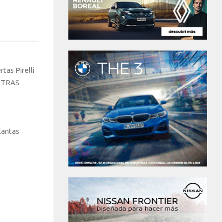
tas Pirelli
 OTRAS
lantas