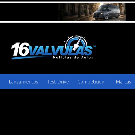
Saltar al contenido
Lanzamientos
Test Drive
Competicion
Marcas