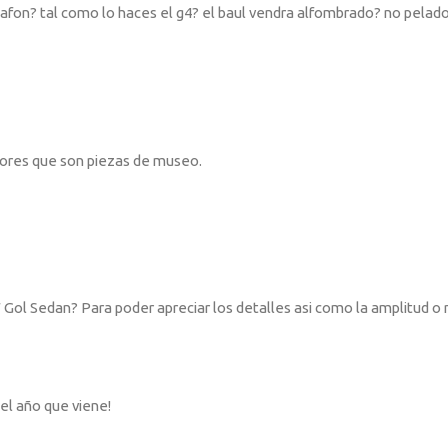
lafon? tal como lo haces el g4? el baul vendra alfombrado? no pelad
tores que son piezas de museo.
 Gol Sedan? Para poder apreciar los detalles asi como la amplitud o 
 el año que viene!