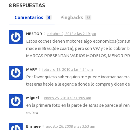
8 RESPUESTAS
Comentarios
8
Pingbacks
0
NESTOR
octubre 2, 2012 a las 2:19 pm
Estos coches tienen motores algo economicos(consumo),
made in Brasil(de cuarta), pero son VW y te lo 
MARCAS PRESENTAN VARIOS MODELOS, MENOR PREC
MARY
febrero 12, 2010 a las 4:34 pm
Por favor quiero saber quien me puede inormar hacerca 
traseras hable a la agencia donde lo compre y dicen d
miguel
enero 25, 2010 a las 1:09 am
en la primera foto en la parte de atras se parece al ren
es feo
Enrique
agosto 26, 2008 a las 3:53 am