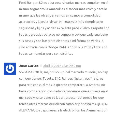
Ford Ranger 3.2 es otra cosa si varias marcas compiten en el
mismo segmento la Amarok es el motor más chico y hace lo
mismo que las otras y si vemos en cuanto a comodidad
accesorios y lujos la Nissan NP 300 es la más completa en
seguridad y lujos y andan excelente pero vuelvo a repetir son
todas parecidas pero yo no comparó porque cada una tiene
sus cosas y son bastante distintas a mi forma de verlas ,o
sino entraría con la Dodge RAM la 1500 o la 2500 y total son
todas camionetas pero son distintas
Jose Carlos
abril 8, 2012 a las 2:30 pm
VW AMAROK la, mejor Pick-up del mercado mundial, no hay
con que darlee, Toyota, S10; Ranger, Nissan; etc ? ja ja, es
para reir, con cual mas la quieren comparar? La Amarok no
tiene comparaciòn con nada, recordemos que es nueva en el
mercado y ya se ganò su lugar , a pesar del precio los que
tenian otras marcas decidieron cambiar por esta MAQUINA
ALEMANA, los Japoneses a la electrònica, los Alemanes por