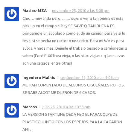
Matias-MZA
noviembre 25, 2010 a las 5:08 pm
Che…. muy linda pero…….. quiero ver q tan buena es esta
pick up en el campo si hay SE SAVE Q TAN BUENA ES .
pongamole un acoplado como el de un camion para ve si lo
lleva. si se pecha un ractor o una retro. Para mi WV es para
autos. y nada mas. Dejenle el trabajo pesado a camionetas q
saben (Ford f100 linea vieja, o las hilux viejas x q las nuevas
son una cagada, entre otras)
Ingeniero Malnis
septiembre 21, 2010 a las 9:06 am
ME HAN COMENTADO DE ALGUNOS CIGÜEÑALES ROTOS,
SE SABE ALGO? ME DIJERON DE 6 CASOS.
Marcos
julio 25, 2010 a las 10:33 pm
LA VERSION STARTLINE QEDA FEO EL PARAGOLPE DE
PLASTICO JUNTO CON LOS ESPEJOS. YAA LA CAGARON
AHI…