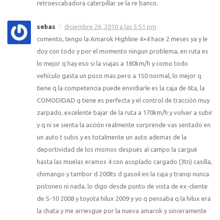
retroescabadora caterpillar se la re banco.
sebas
diciembre 26, 2010 a las 5:51 pm
comento, tengo la Amarok Highline 4×4 hace 2 meses ya y le
doy con todo y por el momento ningun problema, en ruta es
lo mejor q hay eso si la viajas a 180km/h y como todo
vehículo gasta un poco mas pero a 150 normal, lo mejor q
tiene q la competencia puede envidiarle es la caja de 6ta, la
COMODIDAD q tiene es perfecta y el control de tracción muy
zarpado, excelente bajar de la ruta a 170km/h y volver a subir
y q ni se sienta la acción realmente sorprende vas sentado en
un auto t subis y es totalmente un auto ademas de la
deportividad de los mismos después al campo la cargué
hasta las muelas eramos 4 con acoplado cargado (3tn) casilla,
chimango y tambor d 200lts d gasoil en la caja y tranqi nunca
pistoneo ni nada, lo digo desde punto de vista de ex-cliente
de S-10 2008 y toyota hilux 2009 y yo q pensaba q la hilux era
la chata y me arriesgue por la nueva amarok y sinceramente