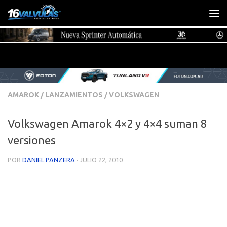
Saltar al contenido
AMAROK
/
LANZAMIENTOS
/
VOLKSWAGEN
Volkswagen Amarok 4×2 y 4×4 suman 8
versiones
POR
DANIEL PANZERA
·
JULIO 22, 2010