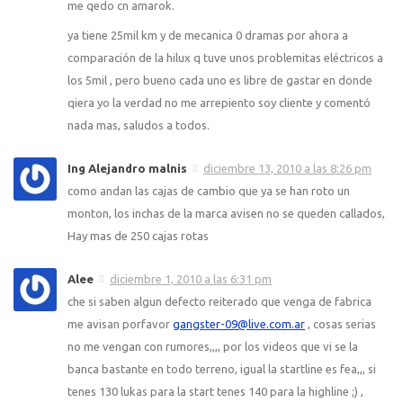
me qedo cn amarok.
ya tiene 25mil km y de mecanica 0 dramas por ahora a
comparación de la hilux q tuve unos problemitas eléctricos a
los 5mil , pero bueno cada uno es libre de gastar en donde
qiera yo la verdad no me arrepiento soy cliente y comentó
nada mas, saludos a todos.
Ing Alejandro malnis
diciembre 13, 2010 a las 8:26 pm
como andan las cajas de cambio que ya se han roto un
monton, los inchas de la marca avisen no se queden callados,
Hay mas de 250 cajas rotas
Alee
diciembre 1, 2010 a las 6:31 pm
che si saben algun defecto reiterado que venga de fabrica
me avisan porfavor
gangster-09@live.com.ar
, cosas serias
no me vengan con rumores,,,, por los videos que vi se la
banca bastante en todo terreno, igual la startline es fea,,, si
tenes 130 lukas para la start tenes 140 para la highline ;) ,