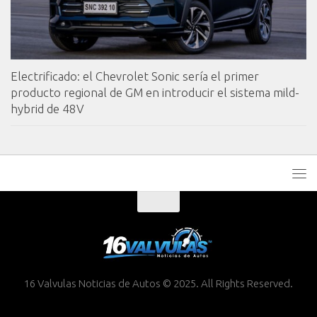
Electrificado: el Chevrolet Sonic sería el primer
producto regional de GM en introducir el sistema mild-
hybrid de 48V
16 Valvulas Noticias de Autos © 2025. All Rights Reserved.