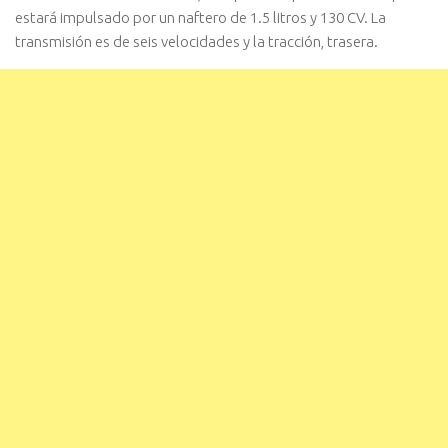
estará impulsado por un naftero de 1.5 litros y 130 CV. La
transmisión es de seis velocidades y la tracción, trasera.