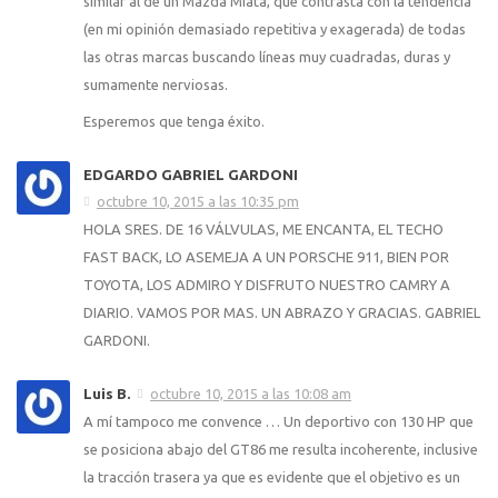
similar al de un Mazda Miata, que contrasta con la tendencia
(en mi opinión demasiado repetitiva y exagerada) de todas
las otras marcas buscando líneas muy cuadradas, duras y
sumamente nerviosas.
Esperemos que tenga éxito.
EDGARDO GABRIEL GARDONI
octubre 10, 2015 a las 10:35 pm
HOLA SRES. DE 16 VÁLVULAS, ME ENCANTA, EL TECHO
FAST BACK, LO ASEMEJA A UN PORSCHE 911, BIEN POR
TOYOTA, LOS ADMIRO Y DISFRUTO NUESTRO CAMRY A
DIARIO. VAMOS POR MAS. UN ABRAZO Y GRACIAS. GABRIEL
GARDONI.
Luis B.
octubre 10, 2015 a las 10:08 am
A mí tampoco me convence … Un deportivo con 130 HP que
se posiciona abajo del GT86 me resulta incoherente, inclusive
la tracción trasera ya que es evidente que el objetivo es un