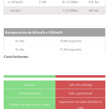
a 130 km/h
3.700
8,1 l/100km
518 km
Urbano
11 l/100km
381 km
Recuperación de 80 km/h a 120 km/h
En 4ta
10,68 segundos
En 5ta
17,69 segundos
Conclusiones:
Diseño
Solo dos airbags
Calidad general
Solo caja manual
Suspensión un tanto blanda en
Confort de marcha en ciudad
ruta