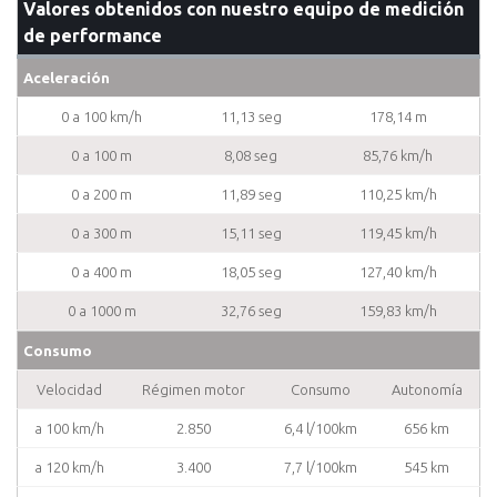
Valores obtenidos con nuestro equipo de medición
de performance
Aceleración
0 a 100 km/h
11,13 seg
178,14 m
0 a 100 m
8,08 seg
85,76 km/h
0 a 200 m
11,89 seg
110,25 km/h
0 a 300 m
15,11 seg
119,45 km/h
0 a 400 m
18,05 seg
127,40 km/h
0 a 1000 m
32,76 seg
159,83 km/h
Consumo
Velocidad
Régimen motor
Consumo
Autonomía
a 100 km/h
2.850
6,4 l/100km
656 km
a 120 km/h
3.400
7,7 l/100km
545 km