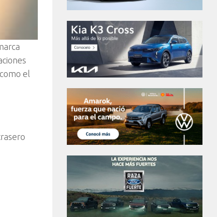
 marca
aciones
 como el
trasero