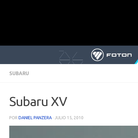
SUBARU
Subaru XV
POR
DANIEL PANZERA
·
JULIO 15, 2010