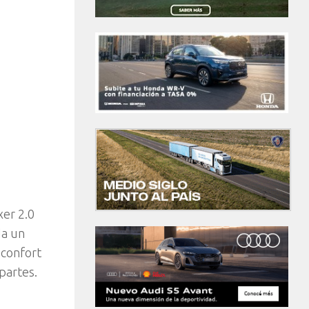
xer 2.0
da un
 confort
partes.