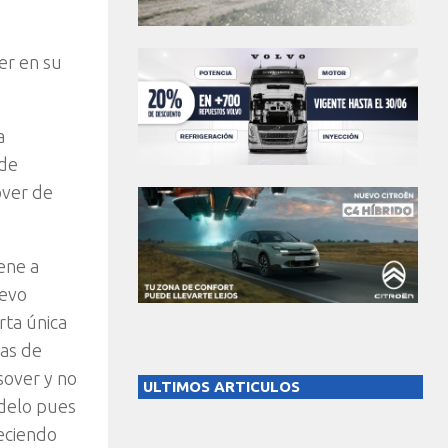
er en su
a
 de
over de
ene a
uevo
rta única
mas de
sover y no
ULTIMOS ARTICULOS
odelo pues
eciendo