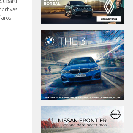
, Subaru
ortivas,
faros