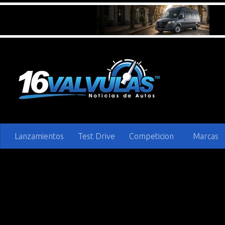
Saltar al contenido
Lanzamientos
Test Drive
Competicion
Marcas