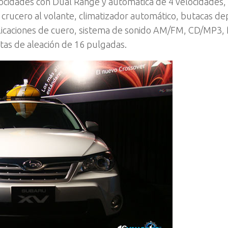
locidades con Dual Range y automática de 4 velocidades
crucero al volante, climatizador automático, butacas dep
licaciones de cuero, sistema de sonido AM/FM, CD/MP3, 
antas de aleación de 16 pulgadas.