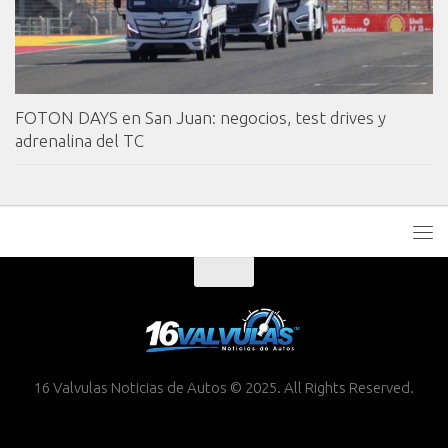
FOTON DAYS en San Juan: negocios, test drives y
adrenalina del TC
16 Valvulas Noticias de Autos © 2025. All Rights Reserved.