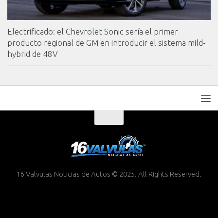
Electrificado: el Chevrolet Sonic sería el primer
producto regional de GM en introducir el sistema mild-
hybrid de 48V
16 Valvulas Noticias de Autos © 2025. All Rights Reserved.