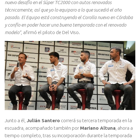
nuevo desafío en el Súper TC2000 con autos renovados
técnicamente, así que yo lo equiparo a lo que sucedió el año
pasado. El Equipo está construyendo el Corolla nuevo en Córdoba
y confío en poder hacer una buena temporada con el renovado
modelo”,
afirmó el piloto de Del Viso.
Junto a él,
Julián Santero
correrá su tercera temporada en la
escuadra, acompañado también por
Mariano Altuna
, ahora a
tiempo completo, tras su incorporación durante la temporada