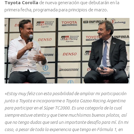
Toyota Corolla
de nueva generación que debutarán en la
primera fecha, programada para principios de marzo.
«Estoy muy feliz con esta posibilidad de ampliar mi participación
junto a Toyota e incorporarme a Toyota Gazoo Racing Argentina
para participar en el Súper TC2000. Es una categoría de la cual
siempre estuve atento y que tiene muchísimos buenos pilotos, así
que no tengo dudas que será un importante desafío para mí. En mi
caso, a pesar de toda la experiencia que tengo en Fórmula 1, en