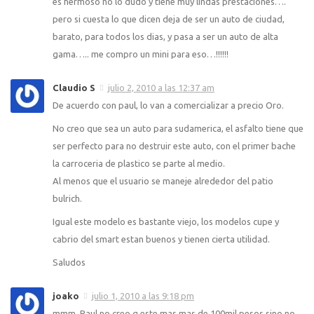
es hermoso no lo dudo y tiene muy lindas prestaciones….
pero si cuesta lo que dicen deja de ser un auto de ciudad,
barato, para todos los dias, y pasa a ser un auto de alta
gama….. me compro un mini para eso…!!!!!!
Claudio S
julio 2, 2010 a las 12:37 am
De acuerdo con paul, lo van a comercializar a precio Oro.
No creo que sea un auto para sudamerica, el asfalto tiene que
ser perfecto para no destruir este auto, con el primer bache
la carroceria de plastico se parte al medio.
Al menos que el usuario se maneje alrededor del patio
bulrich.
Igual este modelo es bastante viejo, los modelos cupe y
cabrio del smart estan buenos y tienen cierta utilidad.
Saludos
joako
julio 1, 2010 a las 9:18 pm
mmm. Paul no creo q este mas mas de 100mil pesos sino no