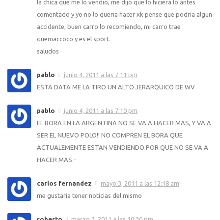
la chica que me lo vendio, me dijo que lo hiciera lo antes
comentado y yo no lo queria hacer xk pense que podria algun
accidente, buen carro lo recomiendo, mi carro trae
quemaccoco y es el sport.
saludos
pablo
junio 4, 2011 a las 7:11 pm
ESTA DATA ME LA TIRO UN ALTO JERARQUICO DE WV
pablo
junio 4, 2011 a las 7:10 pm
EL BORA EN LA ARGENTINA NO SE VA A HACER MAS, Y VA A
SER EL NUEVO POLO!! NO COMPREN EL BORA QUE
ACTUALEMENTE ESTAN VENDIENDO POR QUE NO SE VA A
HACER MAS.-
carlos fernandez
mayo 3, 2011 a las 12:18 am
me gustaria tener noticias del mismo
roberto
marzo 3, 2011 a las 10:30 pm