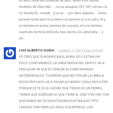
un auto, tiene personalidad de auto. Miren a los demas
modelos de chevrolet … corsa, peugeot 207, 307, citroen c4,
c3, Honda fit.. renault .. q se yo … por decir algunos… todos
parecen todo pero lo q menos se parecen es a un auto, el q
no termina en punta, termina de costado, el q no termina
cuadrado termina redondo, tipo lancha, en camioneta… y
así…
LUIS ALBERTO GUIDA
octubre 17, 2011 a las 2:32 pm
YO CREO QUE SI MODIFICAN EL BORA 2011, ESTAN UN
POCO CONFUNDIDOS, LA LINEA NUEVA DEL VENTO, VA A
FRACASAR YA QUE ES SIMILAR AL FORD MONDEO
ANTERIOR ELLOS TUVIERON QUE RECTIFICAR LA LINEA A
NOSOTROS NOS VA A PASAR LO MISMO Y DIGO NOSOTRO
PORQUE ESTE ES EL 6 BORA QUE TENGO ES UN FIERRO,
TIENEN QUE AGREGAR LO QUE TENIA EL 2005 Y NO HAY CON
QUE DARLE-NO SE EQUIVOQUEN ESOS BAULES TIPO
CANOAS SON PARA LOS EEUU O EUROPEOS, LUIS