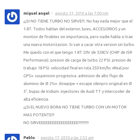
miguel angel
agosto 31, 2010 a las 7:00 pm
¡¡¡SI NO TIENE TURBO NO SIRVE!!!. No hay nada mejor que el
1.8T. Todos hablan del exterior, luces, ACCESORIOS y un
monton de firuletes sin importancia, pero nadie habla si trae
una nueva motorizacion. Si van a sacar otra version sin turbo.
Me quedo con el que tengo 1.8T 20V de 328CV (CHIP de ISR
Performance). presion de carga de turbo 22 PSI. presion de
trabajo 18 PSI. velocidad final en ruta 250 km/hs «Real por
GPS». suspension progresiva. admision de alto flujo de
aluminio de Ø 2½». dowpipe + escape silenpro original en Ø
3″. bujias de Iridium. inyectores de Audi TT y intercooler de
alta eficiencia.
¡¡¡SI EL NUEVO BORA NO TIENE TURBO CON UN MOTOR
MAS POTENTE!!!
NO SIRVEEEEEEEEEEEEEEEEEE!!!!!!!!!!!
Pablo
agosto 17, 2010 a las 2:53 am