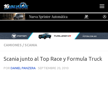
Saltar al contenido
CAMIONES
/
SCANIA
Scania junto al Top Race y Formula Truck
POR
DANIEL PANZERA
·
SEPTIEMBRE 20, 2010