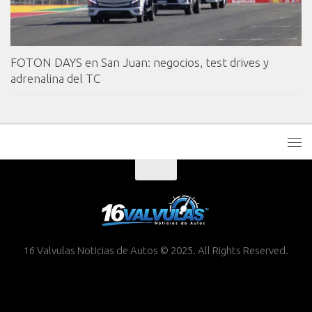
FOTON DAYS en San Juan: negocios, test drives y
adrenalina del TC
16 Valvulas Noticias de Autos © 2025. All Rights Reserved.