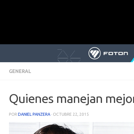
GENERAL
Quienes manejan mejor
POR
DANIEL PANZERA
·
OCTUBRE 22, 2015