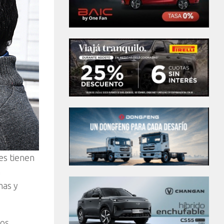
es tienen
a
mas y
os