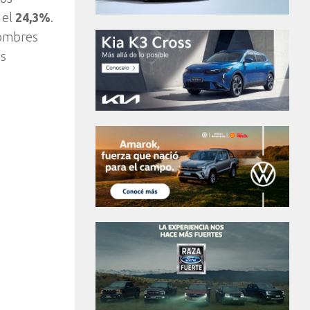
 el
24,3%
.
hombres
os