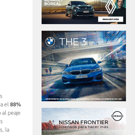
os
ra el
88%
 al peaje
os
, la