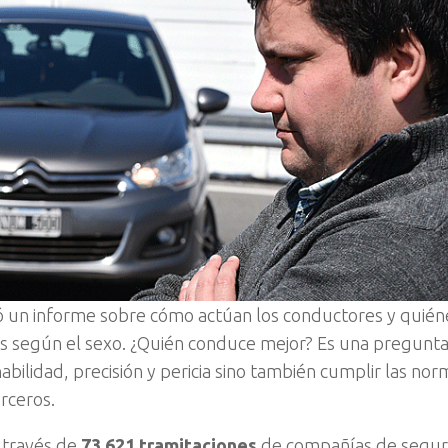
 un informe sobre cómo actúan los conductores y quién
ros según el sexo. ¿Quién conduce mejor? Es una pregunt
bilidad, precisión y pericia sino también cumplir las nor
erceros.
a través de
73.621 tramitaciones
de compañías de segur