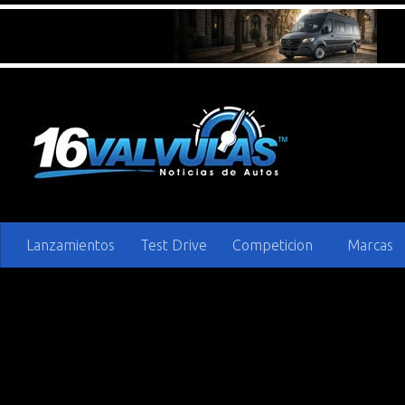
Saltar al contenido
Lanzamientos
Test Drive
Competicion
Marcas