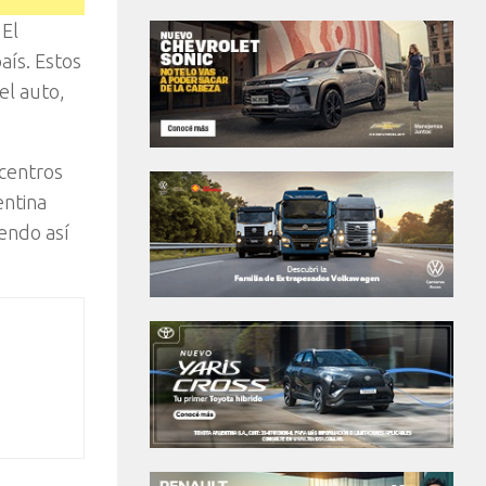
 El
aís. Estos
el auto,
 centros
entina
endo así