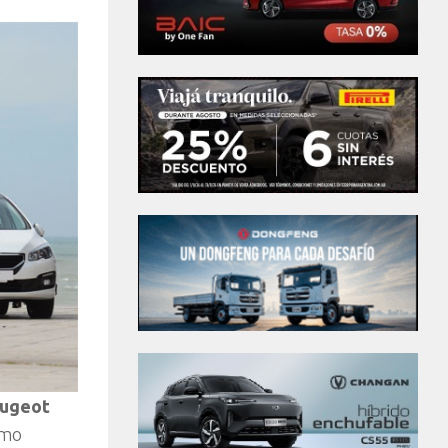
eugeot
omo