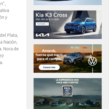
n”,
ativa
ón y
del Plata,
la Nación,
a. Nora de
ez
a.