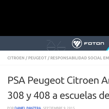
CITROEN
/
PEUGEOT
/
RESPONSABILIDAD SOCIAL E
PSA Peugeot Citroen A
308 y 408 a escuelas de
POR
DANIEL PANZERA
·
SEPTIEMBRE 9, 2015