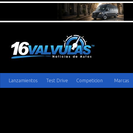
Saltar al contenido
Lanzamientos
Test Drive
Competicion
Marcas