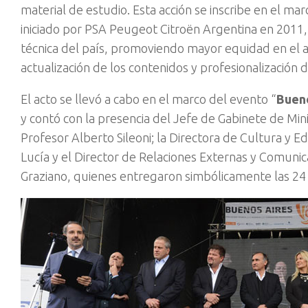
material de estudio. Esta acción se inscribe en el 
iniciado por PSA Peugeot Citroën Argentina en 2011, c
técnica del país, promoviendo mayor equidad en el 
actualización de los contenidos y profesionalización
El acto se llevó a cabo en el marco del evento “
Buen
y contó con la presencia del Jefe de Gabinete de Mini
Profesor Alberto Sileoni; la Directora de Cultura y E
Lucía y el Director de Relaciones Externas y Comuni
Graziano, quienes entregaron simbólicamente las 24 l