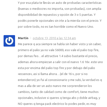
Y por esa plata te llevás un auto de probadas características
(buenas o mediocres no importa, son probadas), con amplia
disponibilidad de repuestos y opción de 3 o 5 puertas. Y
podés ponerle opcionales sin irte a la mierda con el precio. Y
por sobre todo, no es tan horrible como el Nuevo Uno.
Martin
octubre 13, 2010 a las 12:34 am
Me parece q aca siempre se habla sin haber visto y sin saber,
primero el palio ya no vale 56000, eso vale el palio top fire,
por demas feo…el attractive 1.4 subio bastante el precio,
ademas ahora empiezan a salir con el nuevo 1.6 16v. este uno
esta por encima del palio top fire y por debajo del palio
«essence», asi si llama ahora…(el de 16 v, por si no
entendieron) yo fui al concesionario y me subi, la verdad es q
mas a alla de ser un auto nuevo me sorprendieron los
cambios, tanto de calidad como de comfort, tiene muchos
opcionales, inclusive si queres q tenga abs y doble airbag, y
NO queres q tenga pack electrico lo podes pedir, es muy