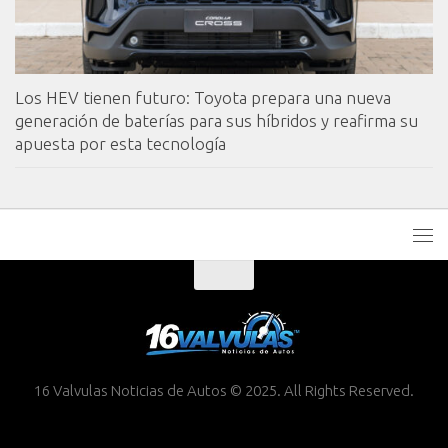
Los HEV tienen futuro: Toyota prepara una nueva
generación de baterías para sus híbridos y reafirma su
apuesta por esta tecnología
16 Valvulas Noticias de Autos © 2025. All Rights Reserved.