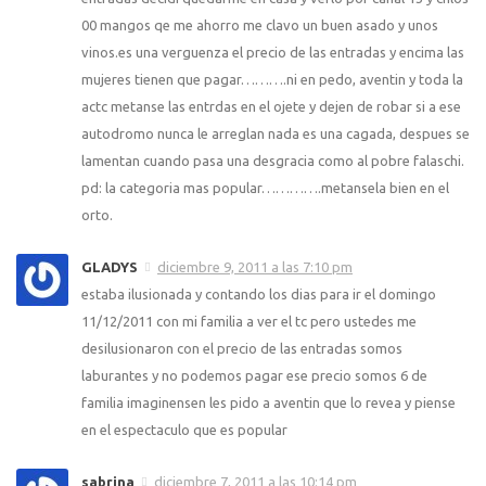
00 mangos qe me ahorro me clavo un buen asado y unos
vinos.es una verguenza el precio de las entradas y encima las
mujeres tienen que pagar……….ni en pedo, aventin y toda la
actc metanse las entrdas en el ojete y dejen de robar si a ese
autodromo nunca le arreglan nada es una cagada, despues se
lamentan cuando pasa una desgracia como al pobre falaschi.
pd: la categoria mas popular………….metansela bien en el
orto.
GLADYS
diciembre 9, 2011 a las 7:10 pm
estaba ilusionada y contando los dias para ir el domingo
11/12/2011 con mi familia a ver el tc pero ustedes me
desilusionaron con el precio de las entradas somos
laburantes y no podemos pagar ese precio somos 6 de
familia imaginensen les pido a aventin que lo revea y piense
en el espectaculo que es popular
sabrina
diciembre 7, 2011 a las 10:14 pm