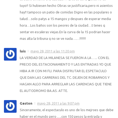
tuyo!! Si hubiesen hecho Obras se justificaria,pero ni asientos
hay!! tampoco un patio de comidas Digno en las populares o
talud…solo patys a 15 mangos y despues de esperar media
hora…Los baños son los peores de la ciudad…t tenes q
sentar en escaleras viejas.En la curva de la 15 podrian hacer
mas alta la tribuna q no se ve nada……!!!!!!!!
luis
mayo 28, 2011 a las 11:20 pm
LA VERDAD DE LA MILANESA SE FUERON A LA ….. CON EL
PRECIO DEL ESTACIONAMIENTO Y LAS ENTRADAS YO QUE
HIBA A IR CON MI FLI. PARA DISFRUTAR EL ESPETACULO
QUE DAN LAS CARRERAS DEL TC. DEJEN DE ROBARNOS Y
HAGAN ALGO PARA ARREGLAR LAS CARENCIAS QUE TIENE
EL AUTODROMO BA.AS. ATTE.
Gaston
mayo 28, 2011 a las 9:07 pm
Sinceramente, el espectaculo es uno de los mejroes que debe
haber en el mundo pero ….con 150 pesos la entrada y