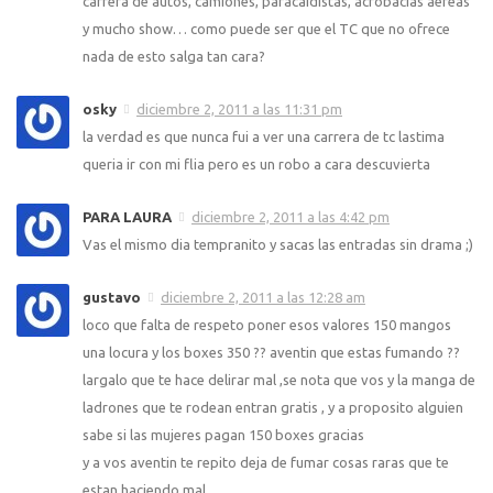
carrera de autos, camiones, paracaidistas, acrobacias aéreas
y mucho show… como puede ser que el TC que no ofrece
nada de esto salga tan cara?
osky
diciembre 2, 2011 a las 11:31 pm
la verdad es que nunca fui a ver una carrera de tc lastima
queria ir con mi flia pero es un robo a cara descuvierta
PARA LAURA
diciembre 2, 2011 a las 4:42 pm
Vas el mismo dia tempranito y sacas las entradas sin drama ;)
gustavo
diciembre 2, 2011 a las 12:28 am
loco que falta de respeto poner esos valores 150 mangos
una locura y los boxes 350 ?? aventin que estas fumando ??
largalo que te hace delirar mal ,se nota que vos y la manga de
ladrones que te rodean entran gratis , y a proposito alguien
sabe si las mujeres pagan 150 boxes gracias
y a vos aventin te repito deja de fumar cosas raras que te
estan haciendo mal