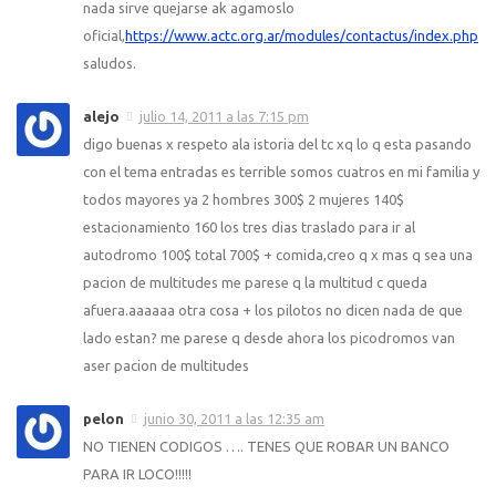
nada sirve quejarse ak agamoslo
oficial,
https://www.actc.org.ar/modules/contactus/index.php
saludos.
alejo
julio 14, 2011 a las 7:15 pm
digo buenas x respeto ala istoria del tc xq lo q esta pasando
con el tema entradas es terrible somos cuatros en mi familia y
todos mayores ya 2 hombres 300$ 2 mujeres 140$
estacionamiento 160 los tres dias traslado para ir al
autodromo 100$ total 700$ + comida,creo q x mas q sea una
pacion de multitudes me parese q la multitud c queda
afuera.aaaaaa otra cosa + los pilotos no dicen nada de que
lado estan? me parese q desde ahora los picodromos van
aser pacion de multitudes
pelon
junio 30, 2011 a las 12:35 am
NO TIENEN CODIGOS …. TENES QUE ROBAR UN BANCO
PARA IR LOCO!!!!!