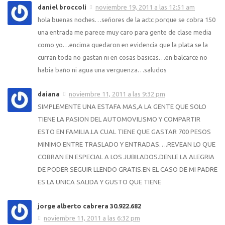
daniel broccoli
noviembre 19, 2011 a las 12:51 am
hola buenas noches…señores de la actc porque se cobra 150
una entrada me parece muy caro para gente de clase media
como yo…encima quedaron en evidencia que la plata se la
curran toda no gastan ni en cosas basicas…en balcarce no
habia baño ni agua una verguenza…saludos
daiana
noviembre 11, 2011 a las 9:32 pm
SIMPLEMENTE UNA ESTAFA MAS,A LA GENTE QUE SOLO
TIENE LA PASION DEL AUTOMOVILISMO Y COMPARTIR
ESTO EN FAMILIA.LA CUAL TIENE QUE GASTAR 700 PESOS
MINIMO ENTRE TRASLADO Y ENTRADAS….REVEAN LO QUE
COBRAN EN ESPECIAL A LOS JUBILADOS.DENLE LA ALEGRIA
DE PODER SEGUIR LLENDO GRATIS.EN EL CASO DE MI PADRE
ES LA UNICA SALIDA Y GUSTO QUE TIENE
jorge alberto cabrera 30.922.682
noviembre 11, 2011 a las 6:32 pm