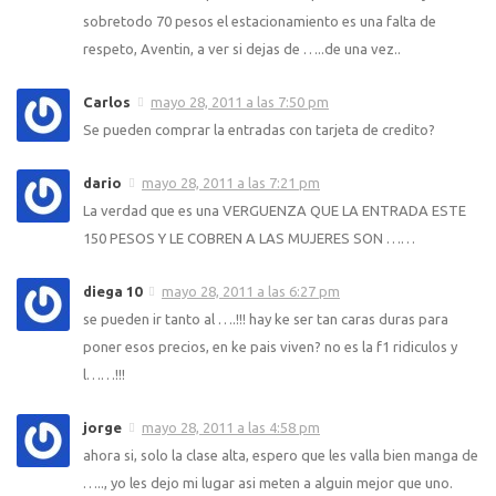
sobretodo 70 pesos el estacionamiento es una falta de
respeto, Aventin, a ver si dejas de …..de una vez..
Carlos
mayo 28, 2011 a las 7:50 pm
Se pueden comprar la entradas con tarjeta de credito?
dario
mayo 28, 2011 a las 7:21 pm
La verdad que es una VERGUENZA QUE LA ENTRADA ESTE
150 PESOS Y LE COBREN A LAS MUJERES SON ……
diega 10
mayo 28, 2011 a las 6:27 pm
se pueden ir tanto al ….!!! hay ke ser tan caras duras para
poner esos precios, en ke pais viven? no es la f1 ridiculos y
l……!!!
jorge
mayo 28, 2011 a las 4:58 pm
ahora si, solo la clase alta, espero que les valla bien manga de
….., yo les dejo mi lugar asi meten a alguin mejor que uno.