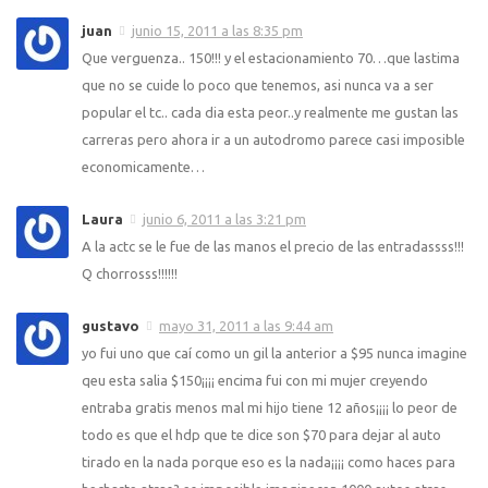
juan
junio 15, 2011 a las 8:35 pm
Que verguenza.. 150!!! y el estacionamiento 70…que lastima
que no se cuide lo poco que tenemos, asi nunca va a ser
popular el tc.. cada dia esta peor..y realmente me gustan las
carreras pero ahora ir a un autodromo parece casi imposible
economicamente…
Laura
junio 6, 2011 a las 3:21 pm
A la actc se le fue de las manos el precio de las entradassss!!!
Q chorrosss!!!!!!
gustavo
mayo 31, 2011 a las 9:44 am
yo fui uno que caí como un gil la anterior a $95 nunca imagine
qeu esta salia $150¡¡¡¡ encima fui con mi mujer creyendo
entraba gratis menos mal mi hijo tiene 12 años¡¡¡¡ lo peor de
todo es que el hdp que te dice son $70 para dejar al auto
tirado en la nada porque eso es la nada¡¡¡¡ como haces para