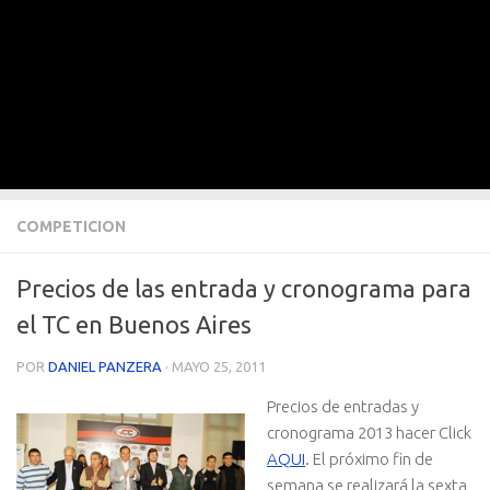
COMPETICION
Precios de las entrada y cronograma para
el TC en Buenos Aires
POR
DANIEL PANZERA
·
MAYO 25, 2011
Precios de entradas y
cronograma 2013 hacer Click
AQUI
. El próximo fin de
semana se realizará la sexta