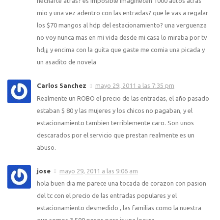
hecharte atras? es imposible imaginecen 1000 autos atras
mio y una vez adentro con las entradas? que le vas a regalar
los $70 mangos al hdp del estacionamiento? una verguenza
no voy nunca mas en mi vida desde mi casa lo miraba por tv
hd¡¡¡ y encima con la guita que gaste me comia una picada y
un asadito de novela
Carlos Sanchez
mayo 29, 2011 a las 7:35 pm
Realmente un ROBO el precio de las entradas, el año pasado
estaban $ 80 y las mujeres y los chicos no pagaban, y el
estacionamiento tambien terriblemente caro. Son unos
descarados por el servicio que prestan realmente es un
abuso.
jose
mayo 29, 2011 a las 9:06 am
hola buen dia me parece una tocada de corazon con pasion
del tc con el precio de las entradas populares y el
estacionamiento desmedido , las familias como la nuestra
que somos 3 500 pesos para ir una locura .