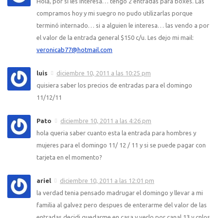
Hola, por si les interesa… tengo 2 entradas para boxes. Las
compramos hoy y mi suegro no pudo utilizarlas porque
terminó internado… si a alguien le interesa… las vendo a por
el valor de la entrada general $150 c/u. Les dejo mi mail:
veronicab77@hotmail.com
luis
diciembre 10, 2011 a las 10:25 pm
quisiera saber los precios de entradas para el domingo
11/12/11
Pato
diciembre 10, 2011 a las 4:26 pm
hola queria saber cuanto esta la entrada para hombres y
mujeres para el domingo 11/ 12 / 11 y si se puede pagar con
tarjeta en el momento?
ariel
diciembre 10, 2011 a las 12:01 pm
la verdad tenia pensado madrugar el domingo y llevar a mi
familia al galvez pero despues de enterarme del valor de las
entradas decidi quedarme en casa y verlo por canal 13 y cnlos