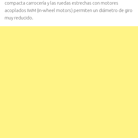
compacta carrocería y las ruedas estrechas con motores
acoplados IWM (in-wheel motors) permiten un diámetro de giro
muy reducido.