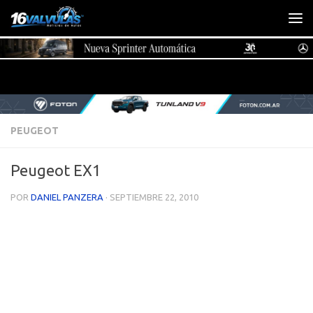
Saltar al contenido
PEUGEOT
Peugeot EX1
POR
DANIEL PANZERA
·
SEPTIEMBRE 22, 2010