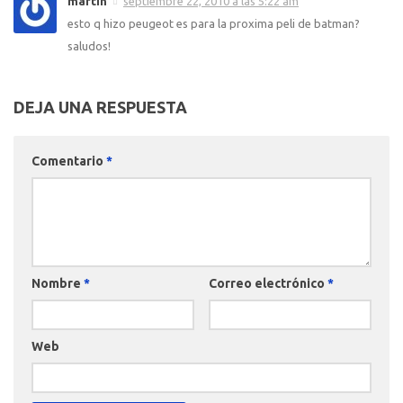
martin
septiembre 22, 2010 a las 5:22 am
esto q hizo peugeot es para la proxima peli de batman?
saludos!
DEJA UNA RESPUESTA
Comentario
*
Nombre
*
Correo electrónico
*
Web