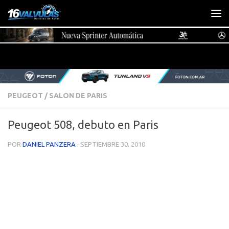
Saltar al contenido
PEUGEOT
/
SALON DE PARIS
Peugeot 508, debuto en Paris
POR
DANIEL PANZERA
·
SEPTIEMBRE 30, 2010