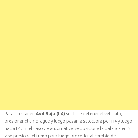
Para circular en
4×4 Baja (L4)
se debe detener el vehículo,
presionar el embrague y luego pasar la selectora por H4 y luego
hacia L4. En el caso de automática se posiciona la palanca en N
y se presiona el freno para luego proceder al cambio de