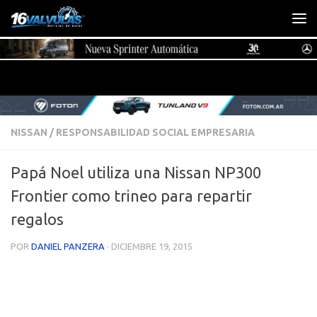
Saltar al contenido
NISSAN
/
RESPONSABILIDAD SOCIAL EMPRESARIA
Papá Noel utiliza una Nissan NP300
Frontier como trineo para repartir
regalos
POR
DANIEL PANZERA
·
DICIEMBRE 19, 2015