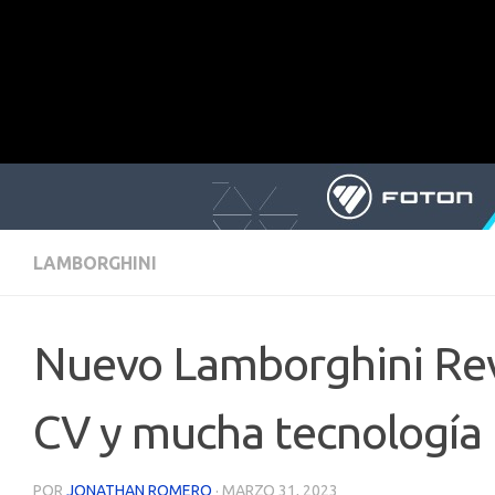
LAMBORGHINI
Nuevo Lamborghini Revu
CV y mucha tecnología 
POR
JONATHAN ROMERO
·
MARZO 31, 2023