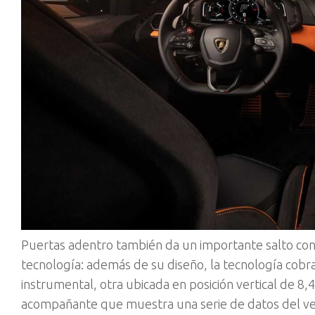
Puertas adentro también da un importante salto con
tecnología: además de su diseño, la tecnología cobra
instrumental, otra ubicada en posición vertical de 8,4
acompañante que muestra una serie de datos del veh