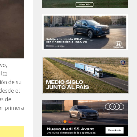
vo,
ulta
ión de su
 desde el
as de
or primera