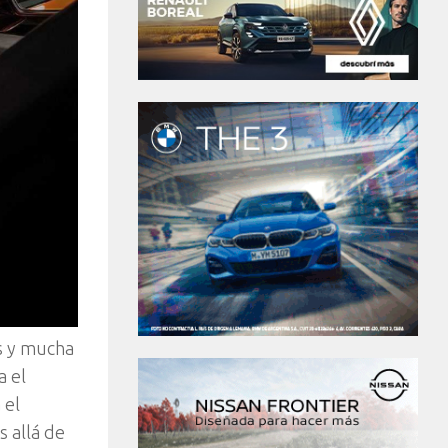
s y mucha
a el
 el
 allá de