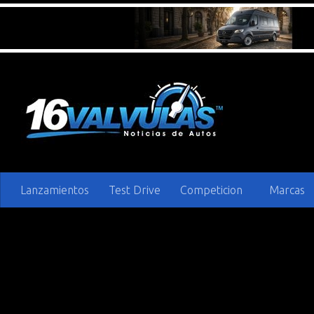
Saltar al contenido
Lanzamientos
Test Drive
Competicion
Marcas