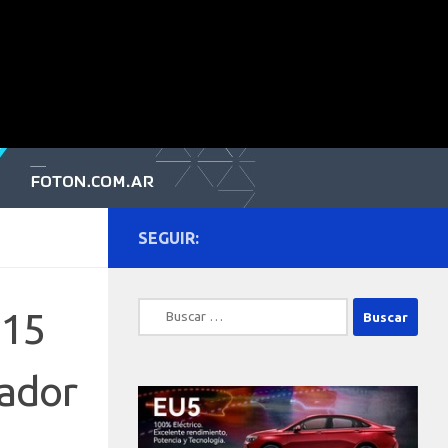
SEGUIR:
Buscar:
015
tador