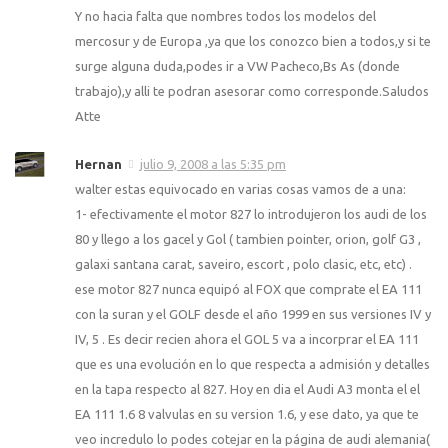
Y no hacia falta que nombres todos los modelos del
mercosur y de Europa ,ya que los conozco bien a todos,y si te
surge alguna duda,podes ir a VW Pacheco,Bs As (donde
trabajo),y alli te podran asesorar como corresponde.Saludos
Atte
Hernan
julio 9, 2008 a las 5:35 pm
walter estas equivocado en varias cosas vamos de a una:
1- efectivamente el motor 827 lo introdujeron los audi de los
80 y llego a los gacel y Gol ( tambien pointer, orion, golf G3 ,
galaxi santana carat, saveiro, escort , polo clasic, etc, etc) .
ese motor 827 nunca equipó al FOX que comprate el EA 111
con la suran y el GOLF desde el año 1999 en sus versiones IV y
IV, 5 . Es decir recien ahora el GOL 5 va a incorprar el EA 111
que es una evolución en lo que respecta a admisión y detalles
en la tapa respecto al 827. Hoy en dia el Audi A3 monta el el
EA 111 1.6 8 valvulas en su version 1.6, y ese dato, ya que te
veo incredulo lo podes cotejar en la página de audi alemania(