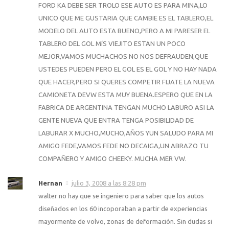
FORD KA DEBE SER TROLO ESE AUTO ES PARA MINA,LO
UNICO QUE ME GUSTARIA QUE CAMBIE ES EL TABLERO,EL
MODELO DEL AUTO ESTA BUENO,PERO A MI PARESER EL
TABLERO DEL GOL MíS VIEJITO ESTAN UN POCO
MEJOR,VAMOS MUCHACHOS NO NOS DEFRAUDEN,QUE
USTEDES PUEDEN PERO EL GOL ES EL GOL Y NO HAY NADA
QUE HACER,PERO SI QUERES COMPETIR FIJATE LA NUEVA
CAMIONETA DEVW ESTA MUY BUENA.ESPERO QUE EN LA
FABRICA DE ARGENTINA TENGAN MUCHO LABURO ASI LA
GENTE NUEVA QUE ENTRA TENGA POSIBILIDAD DE
LABURAR X MUCHO,MUCHO,AÑOS YUN SALUDO PARA MI
AMIGO FEDE,VAMOS FEDE NO DECAIGA,UN ABRAZO TU
COMPAÑERO Y AMIGO CHEEKY. MUCHA MER VW.
Hernan
julio 3, 2008 a las 8:28 pm
walter no hay que se ingeniero para saber que los autos
diseñados en los 60 incoporaban a partir de experiencias
mayormente de volvo, zonas de deformación. Sin dudas si