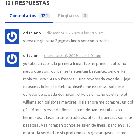
121 RESPUESTAS
Comentarios
121
Pingbacks
0
cristiann
diciembre 16, 2009 a las 1:05 am
y leva de gti seria 2 jejje es lindo ver como pecha..
cristian
diciembre 16, 2009 a las 1:01 am
yo tube un clio 1. la primera linea.. fue mi primer.. auto.. no
niego que son.. duros.. se la aguntan bastante.. pero el ke
tenia yo.. era 1.4 8v y frances… una reverenda cagada… jaja
depsues.. lo ke es estetika.. diseño me encanta.. solo ese.
defecto de cagada de motor.. el ke es un caño es el rsi o el
willams son palabras mayores.. jjaja ahora me compre.. un gol
g2 1.6 mi… y es lindo fierro.. como decian.. en ruta.. son
hermosos… lastima las cerraduras.. al ser 3 puertas.. son mas
pesadas.. y se rompen donde se salen de linea.. pero en si el
motor.. la verdad ke sin problemas.. y gastar gasta.. como