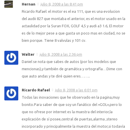
Hernan
julio 8, 2008 a las 8:41 pm
Ricardo Rafael: el motor es el ea 111, que es una evolucion
del audii 827 que montaba el anterior, es el motor usado en la
actaulidad por la Suran FOX, GOLF 4,5 y audi a3 1.6, El motor
es de lo mejor pese a que gasta un poco mas en ciudad, no se
bien porque. Tiene 8 valvulas y 101 cv.
Walter
julio 8, 2008 a las 2:36 pm
Daniel se nota que sabes de autos (por los modelos que
mencionas),y también de gramática y ortografí­a…Dime con
que auto andas y te diré quien eres……..
Ricardo Rafael
julio 8, 2008 a las 6:01 pm
Todas las inovaciones que he observado en la pagina,muy
bonito.Para saber de que soy un fanático del «GOL»,pero lo
que no ofrese por internet es la muestra del interior,la
explicación de sí­ posee,central de puertas,alarma ,stereo
incorporado y principalmente la muestra del motor,si todaví­a