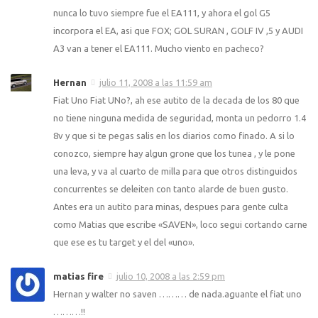
nunca lo tuvo siempre fue el EA111, y ahora el gol G5
incorpora el EA, asi que FOX; GOL SURAN , GOLF IV ,5 y AUDI
A3 van a tener el EA111. Mucho viento en pacheco?
Hernan
julio 11, 2008 a las 11:59 am
Fiat Uno Fiat UNo?, ah ese autito de la decada de los 80 que
no tiene ninguna medida de seguridad, monta un pedorro 1.4
8v y que si te pegas salis en los diarios como finado. A si lo
conozco, siempre hay algun grone que los tunea , y le pone
una leva, y va al cuarto de milla para que otros distinguidos
concurrentes se deleiten con tanto alarde de buen gusto.
Antes era un autito para minas, despues para gente culta
como Matias que escribe «SAVEN», loco segui cortando carne
que ese es tu target y el del «uno».
matias fire
julio 10, 2008 a las 2:59 pm
Hernan y walter no saven ……… de nada.aguante el fiat uno
………!!