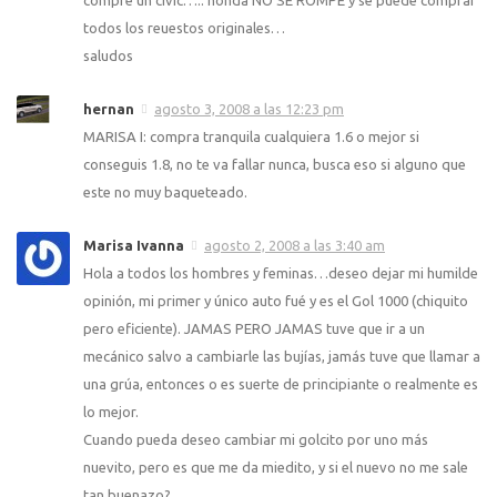
compre un civic….. honda NO SE ROMPE y se puede comprar
todos los reuestos originales…
saludos
hernan
agosto 3, 2008 a las 12:23 pm
MARISA I: compra tranquila cualquiera 1.6 o mejor si
conseguis 1.8, no te va fallar nunca, busca eso si alguno que
este no muy baqueteado.
Marisa Ivanna
agosto 2, 2008 a las 3:40 am
Hola a todos los hombres y feminas…deseo dejar mi humilde
opinión, mi primer y único auto fué y es el Gol 1000 (chiquito
pero eficiente). JAMAS PERO JAMAS tuve que ir a un
mecánico salvo a cambiarle las bují­as, jamás tuve que llamar a
una grúa, entonces o es suerte de principiante o realmente es
lo mejor.
Cuando pueda deseo cambiar mi golcito por uno más
nuevito, pero es que me da miedito, y si el nuevo no me sale
tan buenazo?