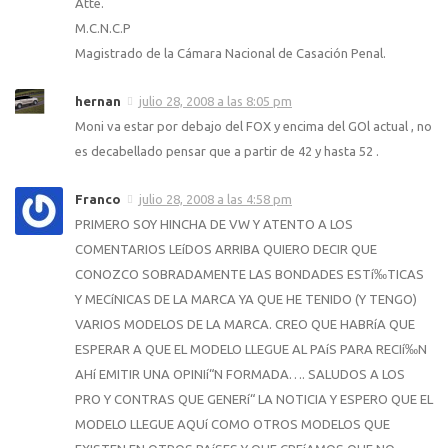
Atte.
M.C.N.C.P
Magistrado de la Cámara Nacional de Casación Penal.
hernan
julio 28, 2008 a las 8:05 pm
Moni va estar por debajo del FOX y encima del GOl actual , no
es decabellado pensar que a partir de 42 y hasta 52 .
Franco
julio 28, 2008 a las 4:58 pm
PRIMERO SOY HINCHA DE VW Y ATENTO A LOS
COMENTARIOS LEíDOS ARRIBA QUIERO DECIR QUE
CONOZCO SOBRADAMENTE LAS BONDADES ESTí‰TICAS
Y MECíNICAS DE LA MARCA YA QUE HE TENIDO (Y TENGO)
VARIOS MODELOS DE LA MARCA. CREO QUE HABRíA QUE
ESPERAR A QUE EL MODELO LLEGUE AL PAíS PARA RECIí‰N
AHí EMITIR UNA OPINIí“N FORMADA…. SALUDOS A LOS
PRO Y CONTRAS QUE GENERí“ LA NOTICIA Y ESPERO QUE EL
MODELO LLEGUE AQUí COMO OTROS MODELOS QUE