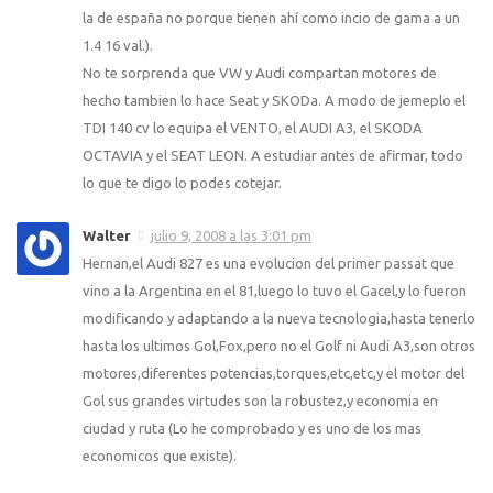
la de españa no porque tienen ahí­ como incio de gama a un
1.4 16 val.).
No te sorprenda que VW y Audi compartan motores de
hecho tambien lo hace Seat y SKODa. A modo de jemeplo el
TDI 140 cv lo equipa el VENTO, el AUDI A3, el SKODA
OCTAVIA y el SEAT LEON. A estudiar antes de afirmar, todo
lo que te digo lo podes cotejar.
Walter
julio 9, 2008 a las 3:01 pm
Hernan,el Audi 827 es una evolucion del primer passat que
vino a la Argentina en el 81,luego lo tuvo el Gacel,y lo fueron
modificando y adaptando a la nueva tecnologia,hasta tenerlo
hasta los ultimos Gol,Fox,pero no el Golf ni Audi A3,son otros
motores,diferentes potencias,torques,etc,etc,y el motor del
Gol sus grandes virtudes son la robustez,y economia en
ciudad y ruta (Lo he comprobado y es uno de los mas
economicos que existe).