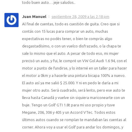
todo buen auto… jeje saludos..
Juan Manuel
septiembre 28, 2009 a las 2:18 pm
Al final de cuentas, todo es cuestión de guita. Creo que si
contás con 15 lucas para comprar un auto, muchas
expectativas no podés tener, o bien te comprás algo
desgastadí­simo, o con un vuelco disfrazado, o la chapa te
sale lo mismo que el auto. A pesar de todo eso, mi mujer
precisó un auto, y fui, le compré un VW Gol Audi 1.6 94, con el
motor a punto de fundirse, y lo interné en un taller para hacer
el motor a 0km y a hacerle una pintura bicapa 100% a nuevo.
El auto así­ ya me salió $ 25.000. Y ni en pedo le darí­a a mi
mujer otro auto. Será cuadrado, será lento, pero ese auto te
lleva hasta Canadá y vuelve sin siquiera mariconearte con un
buje. Tengo un Golf GTI 1.8t para mi uso propio y tuve
Megane, 206, 306 y 405 y un Accord VTec. Todos estos
últimos autos cuando se rompí­an te mandaban las cuentas al
corner. Ahora voy a usar el Golf para andar los domingos, y