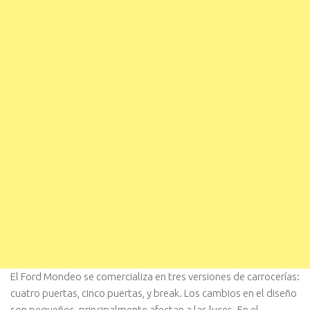
El Ford Mondeo se comercializa en tres versiones de carrocerías:
cuatro puertas, cinco puertas, y break. Los cambios en el diseño
son pequeños, principalmente afectan a las luces. En el