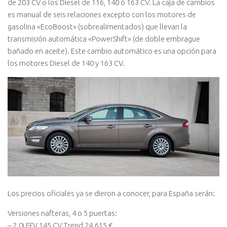
de 203 CV o los Diesel de 116, 140 ó 163 CV. La caja de cambios
es manual de seis relaciones excepto con los motores de
gasolina «EcoBoost» (sobrealimentados) que llevan la
transmisión automática «PowerShift» (de doble embrague
bañado en aceite). Este cambio automático es una opción para
los motores Diesel de 140 y 163 CV.
Los precios oficiales ya se dieron a conocer, para España serán:
Versiones nafteras, 4 o 5 puertas:
– 2.0i FFV 145 CV Trend 24.615 €