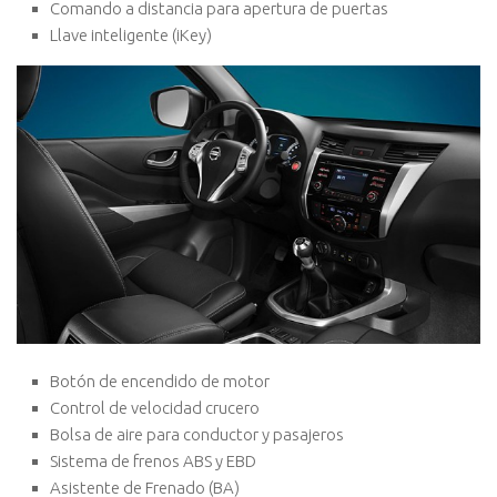
Comando a distancia para apertura de puertas
Llave inteligente (iKey)
Botón de encendido de motor
Control de velocidad crucero
Bolsa de aire para conductor y pasajeros
Sistema de frenos ABS y EBD
Asistente de Frenado (BA)