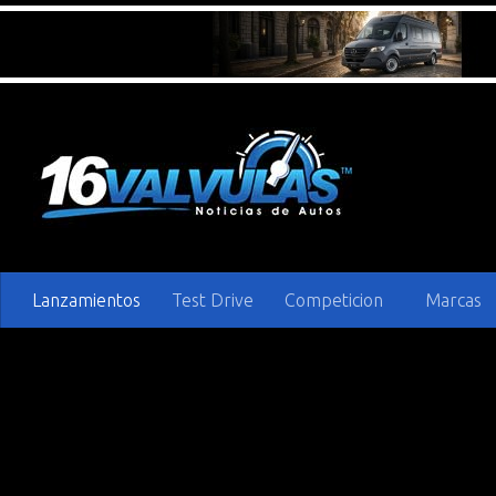
Saltar al contenido
Lanzamientos
Test Drive
Competicion
Marcas