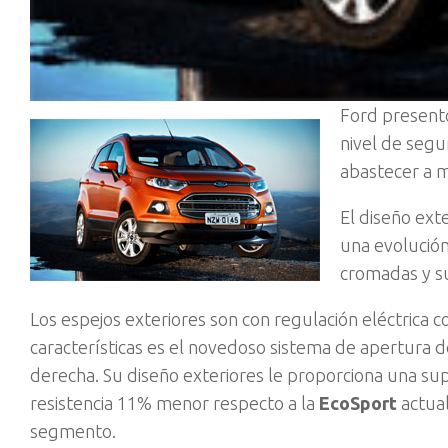
Ford present
nivel de segu
abastecer a 
El diseño exte
una evolución
cromadas y su
Los espejos exteriores son con regulación eléctrica c
características es el novedoso sistema de apertura d
derecha. Su diseño exteriores le proporciona una su
resistencia 11% menor respecto a la
EcoSport
actual
segmento.