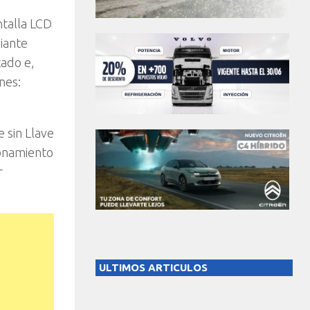
ntalla LCD
diante
tado e,
nes:
 sin Llave
ionamiento
r
ULTIMOS ARTICULOS