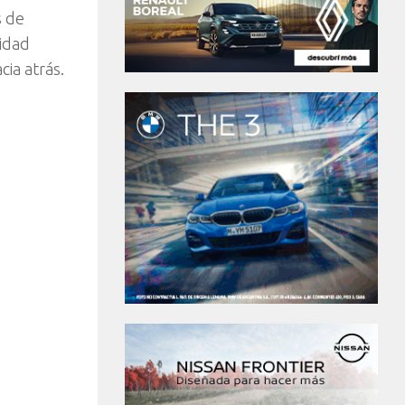
s de
lidad
cia atrás.