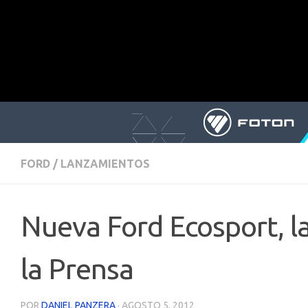
FORD
/
LANZAMIENTOS
Nueva Ford Ecosport, l
la Prensa
POR
DANIEL PANZERA
·
AGOSTO 5, 2012