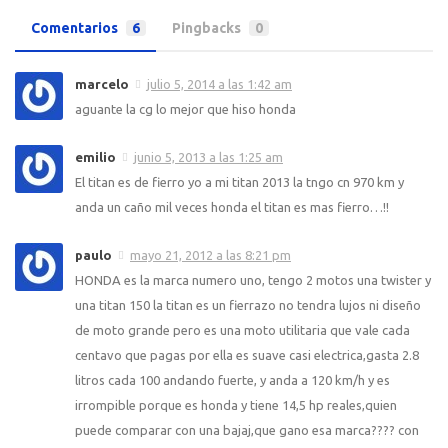
Comentarios
6
Pingbacks
0
marcelo
julio 5, 2014 a las 1:42 am
aguante la cg lo mejor que hiso honda
emilio
junio 5, 2013 a las 1:25 am
El titan es de fierro yo a mi titan 2013 la tngo cn 970 km y
anda un caño mil veces honda el titan es mas fierro…!!
paulo
mayo 21, 2012 a las 8:21 pm
HONDA es la marca numero uno, tengo 2 motos una twister y
una titan 150 la titan es un fierrazo no tendra lujos ni diseño
de moto grande pero es una moto utilitaria que vale cada
centavo que pagas por ella es suave casi electrica,gasta 2.8
litros cada 100 andando fuerte, y anda a 120 km/h y es
irrompible porque es honda y tiene 14,5 hp reales,quien
puede comparar con una bajaj,que gano esa marca???? con