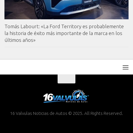
Tomás Labourt: «La Ford Territory es probablemente
la historia de éxito más importante de la marca en los
últimos años»
16 Valvulas Noticias de Autos © 2025. All Rights Reserved.