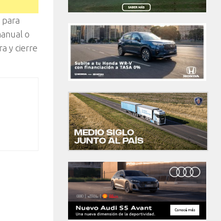
a para
manual o
a y cierre