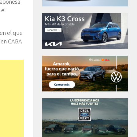
 japonesa
 el
 en el que
n en CABA