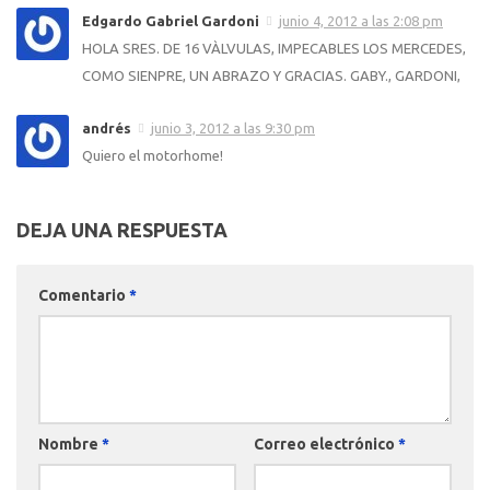
Edgardo Gabriel Gardoni
junio 4, 2012 a las 2:08 pm
HOLA SRES. DE 16 VÀLVULAS, IMPECABLES LOS MERCEDES,
COMO SIENPRE, UN ABRAZO Y GRACIAS. GABY., GARDONI,
andrés
junio 3, 2012 a las 9:30 pm
Quiero el motorhome!
DEJA UNA RESPUESTA
Comentario
*
Nombre
*
Correo electrónico
*