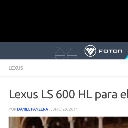
LEXUS
Lexus LS 600 HL para e
POR
DANIEL PANZERA
·
JUNIO 29, 2011