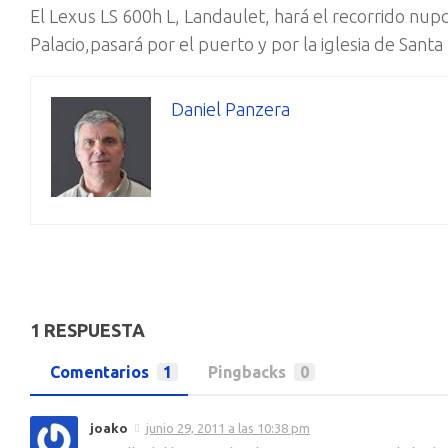
El Lexus LS 600h L, Landaulet, hará el recorrido nup
Palacio,pasará por el puerto y por la iglesia de Sant
Daniel Panzera
1 RESPUESTA
Comentarios
1
Pingbacks
0
joako
junio 29, 2011 a las 10:38 pm