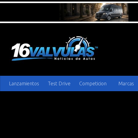
Saltar al contenido
Lanzamientos
Test Drive
Competicion
Marcas