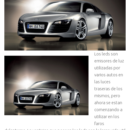
Los leds son
emisores de luz
utilizadas por
varios autos en
las luces
traseras de los
mismos, pero
ahora se estan
comenzando a
utilizar en los
faros