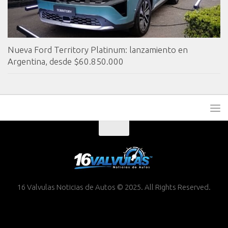
Nueva Ford Territory Platinum: lanzamiento en
Argentina, desde $60.850.000
16 Valvulas Noticias de Autos © 2025. All Rights Reserved.