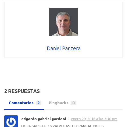
Daniel Panzera
2 RESPUESTAS
Comentarios
2
Pingbacks
0
edgardo gabriel gardoni
enero 29, 2016 a las 3:10 pm
HOLA SRES. DE 16 VALVULAS. LEY PAREJA, NO ES