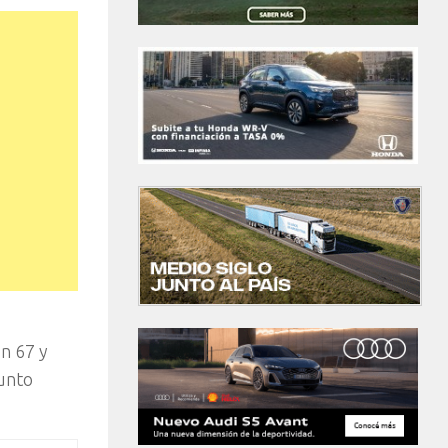
n 67 y
punto