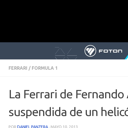
FERRARI
/
FORMULA 1
La Ferrari de Fernando
suspendida de un helic
POR
DANIEL PANZERA
·
MAYO 10, 2013