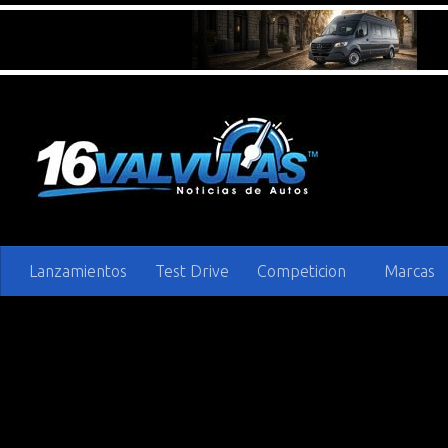
Saltar al contenido
Lanzamientos
Test Drive
Competicion
Marcas