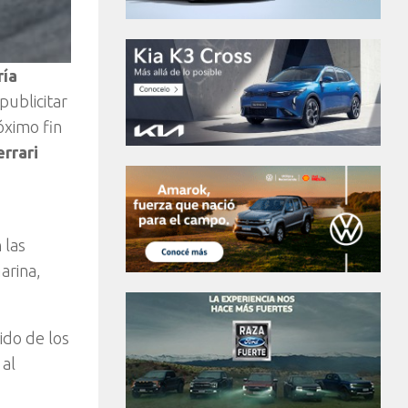
ría
publicitar
óximo fin
errari
 las
arina,
ido de los
 al