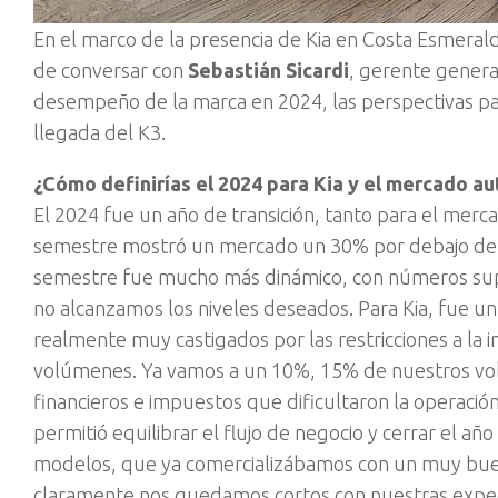
En el marco de la presencia de Kia en Costa Esmeral
de conversar con
Sebastián Sicardi
, gerente general
desempeño de la marca en 2024, las perspectivas par
llegada del K3.
¿Cómo definirías el 2024 para Kia y el mercado a
El 2024 fue un año de transición, tanto para el merc
semestre mostró un mercado un 30% por debajo del 2
semestre fue mucho más dinámico, con números supe
no alcanzamos los niveles deseados. Para Kia, fue 
realmente muy castigados por las restricciones a la
volúmenes. Ya vamos a un 10%, 15% de nuestros vol
financieros e impuestos que dificultaron la operació
permitió equilibrar el flujo de negocio y cerrar el añ
modelos, que ya comercializábamos con un muy bu
claramente nos quedamos cortos con nuestras expec