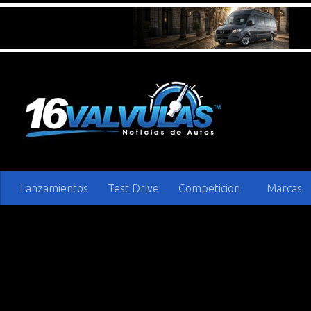
Saltar al contenido
Lanzamientos
Test Drive
Competicion
Marcas