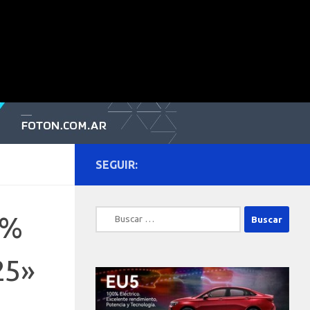
SEGUIR:
Buscar:
0%
25»