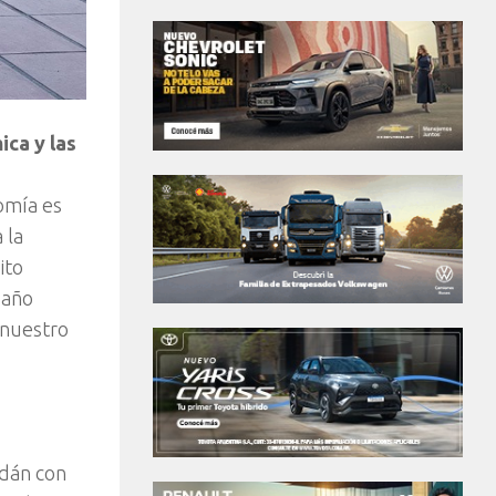
ica y las
omía es
 la
ito
 año
 nuestro
edán con