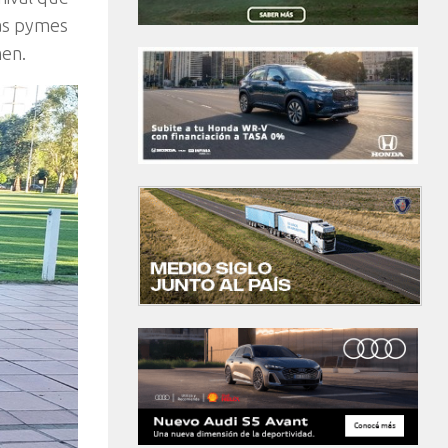
las pymes
men.