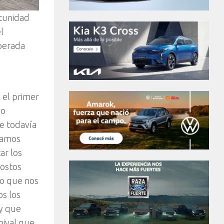
rtunidad
l
sperada
 el primer
do
e todavía
bamos
ar los
costos
lo que nos
os los
y que
nival que