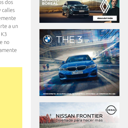
os dos
 calles
temente
rte a un
 K3
e no
damente