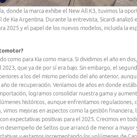
da, donde la marca exhibe el New All K3, tuvimos la opo
 de Kia Argentina. Durante la entrevista, Sicardi analizó e
a 2025 y el papel de los nuevos modelos, incluida la e
utomotor?
ado como para Kia como marca. Si dividimos el año en dos,
023, que ya de por sí era bajo. Sin embargo, el segun
riores a los del mismo período del año anterior, aunqu
un año de recuperación. Veníamos de años en donde está
 importación, logramos consolidar nuestra gama y aument
úmenes históricos, aunque enfrentamos regulaciones, 
n, vimos mejoras en aspectos como la gestión financiera, 
o con expectativas positivas para el 2025. Crecimos en tod
en desempeño de Seltos que arrancó de menor a mayor 
tativas y estamos incrementando los volúmenes de Car