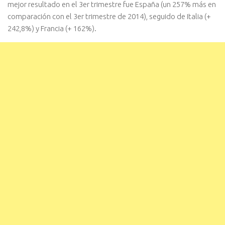
mejor resultado en el 3er trimestre fue España (un 257% más en
comparación con el 3er trimestre de 2014), seguido de Italia (+
242,8%) y Francia (+ 162%).