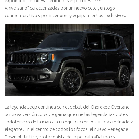
expondrán las nuevas ediciones especiales “75º
Aniversario”,caracterizadas por un nuevo color, un logo
conmemorativo y por interiores y equipamientos exclusivos.
La leyenda Jeep continúa con el debut del Cherokee Overland,
la nueva versión tope de gama que une las legendarias dotes
todoterreno de la marca a un equipamiento aún más refinado y
elegante. En el centro de todos los focos, el nuevo Renegade
Dawn of Justice, protagonista de la película «Batman v