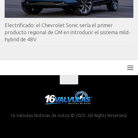
Electrificado: el Chevrolet Sonic sería el primer
producto regional de GM en introducir el sistema mild-
hybrid de 48V
16 Valvulas Noticias de Autos © 2025. All Rights Reserved.