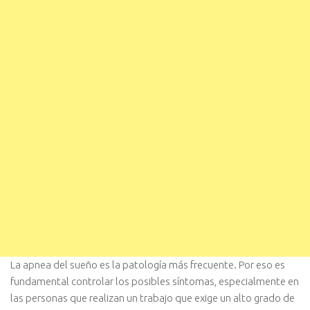
La apnea del sueño es la patología más frecuente. Por eso es
fundamental controlar los posibles síntomas, especialmente en
las personas que realizan un trabajo que exige un alto grado de