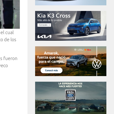
el cual
co de los
es fueron
veco