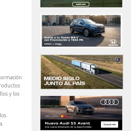
 Formación
productos
los y los
los
a.