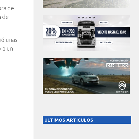
ora de
n de
gió unas
o a un
ULTIMOS ARTICULOS