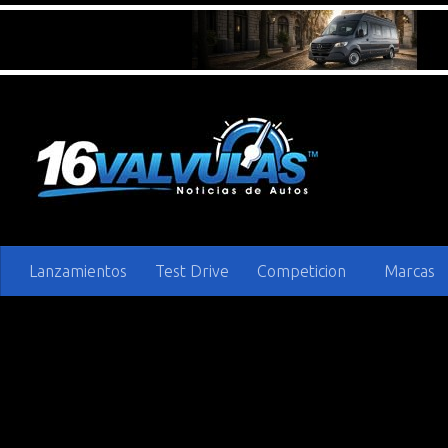
Saltar al contenido
Lanzamientos
Test Drive
Competicion
Marcas